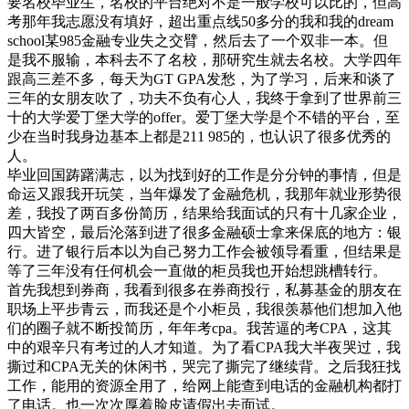
要名校毕业生，名校的平台绝对不是一般学校可以比的，但高
考那年我志愿没有填好，超出重点线50多分的我和我的dream
school某985金融专业失之交臂，然后去了一个双非一本。但
是我不服输，本科去不了名校，那研究生就去名校。大学四年
跟高三差不多，每天为GT GPA发愁，为了学习，后来和谈了
三年的女朋友吹了，功夫不负有心人，我终于拿到了世界前三
十的大学爱丁堡大学的offer。爱丁堡大学是个不错的平台，至
少在当时我身边基本上都是211 985的，也认识了很多优秀的
人。
毕业回国踌躇满志，以为找到好的工作是分分钟的事情，但是
命运又跟我开玩笑，当年爆发了金融危机，我那年就业形势很
差，我投了两百多份简历，结果给我面试的只有十几家企业，
四大皆空，最后沦落到进了很多金融硕士拿来保底的地方：银
行。进了银行后本以为自己努力工作会被领导看重，但结果是
等了三年没有任何机会一直做的柜员我也开始想跳槽转行。
首先我想到券商，我看到很多在券商投行，私募基金的朋友在
职场上平步青云，而我还是个小柜员，我很羡慕他们想加入他
们的圈子就不断投简历，年年考cpa。我苦逼的考CPA，这其
中的艰辛只有考过的人才知道。为了看CPA我大半夜哭过，我
撕过和CPA无关的休闲书，哭完了撕完了继续背。之后我狂找
工作，能用的资源全用了，给网上能查到电话的金融机构都打
了电话。也一次次厚着脸皮请假出去面试。