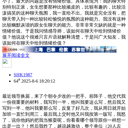
小了。最大的问题是没有情绪价值。具体表现为：我的聊天特
别特别正派，女生想要那种比较顽皮的，比较有趣的，比较活
泼搞笑的这种聊天氛围，我一直给不出。我就是完全没有，把
聊天带入到一种比较轻松愉悦的氛围的这种能力。我没有这种
比较幽默诙谐的跟女生聊天的能力。非常非常欠缺的就是一种
情绪价值。于是我问情感导师，该如何在聊天中给到情绪价
值？他说这个很难只言片语就解释清楚，于是问广大知友，我
该如何在聊天中给到情绪价值？
展开阅读全文
SHK1987
#
64
2025-8-6 18:20:12
最近领导换届，来了个朝令夕改的一把手。前阵子，他交代我
一份很重要的材料，我写到一半，他叫我要这么写，然后我又
写到一半，他叫我要那么写，反复了好几次，我从周日就开始
加班一直忙到周三，最后我上交时他又叫我按第一版写，我怒
了，说你他妈的把我当猴耍呢，你看看哪个领导跟你一样想一
出是一出？！然后我炸了，越说越激动，整个单位（20人左