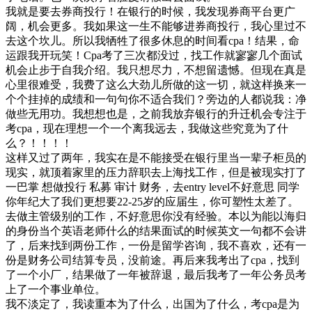
我就是要去券商投行！在银行的时候，我发现券商平台更广
阔，机会更多。我如果这一生不能够进券商投行，我心里过不
去这个坎儿。所以我牺牲了很多休息的时间看cpa！结果，命
运跟我开玩笑！Cpa考了三次都没过，找工作就寥寥几个面试
机会止步于自我介绍。我只想尽力，不想留遗憾。但现在真是
心里很难受，我费了这么大劲儿所做的这一切，就这样换来一
个个挂掉的成绩和一句句你不适合我们？旁边的人都说我：净
做些无用功。我想想也是，之前我放弃银行的升迁机会专注于
考cpa，现在理想一个一个离我远去，我做这些究竟为了什
么？！！！！
这样又过了两年，我实在是不能接受在银行里当一辈子柜员的
现实，就顶着家里的压力辞职去上海找工作，但是被现实打了
一巴掌 想做投行 私募 审计 财务，去entry level不好意思 同学
你年纪大了我们更想要22-25岁的应届生，你可塑性太差了。
去做主管级别的工作，不好意思你没有经验。本以为能以海归
的身份当个英语老师什么的结果面试的时候英文一句都不会讲
了，后来找到两份工作，一份是留学咨询，我不喜欢，还有一
份是财务公司结算专员，没前途。再后来我考出了cpa，找到
了一个小厂，结果做了一年被辞退，最后我考了一年公务员考
上了一个事业单位。
我不淡定了，我读重本为了什么，出国为了什么，考cpa是为