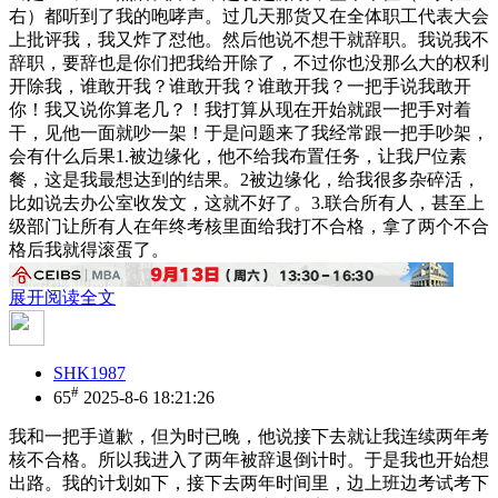
右）都听到了我的咆哮声。过几天那货又在全体职工代表大会
上批评我，我又炸了怼他。然后他说不想干就辞职。我说我不
辞职，要辞也是你们把我给开除了，不过你也没那么大的权利
开除我，谁敢开我？谁敢开我？谁敢开我？一把手说我敢开
你！我又说你算老几？！我打算从现在开始就跟一把手对着
干，见他一面就吵一架！于是问题来了我经常跟一把手吵架，
会有什么后果1.被边缘化，他不给我布置任务，让我尸位素
餐，这是我最想达到的结果。2被边缘化，给我很多杂碎活，
比如说去办公室收发文，这就不好了。3.联合所有人，甚至上
级部门让所有人在年终考核里面给我打不合格，拿了两个不合
格后我就得滚蛋了。
展开阅读全文
SHK1987
#
65
2025-8-6 18:21:26
我和一把手道歉，但为时已晚，他说接下去就让我连续两年考
核不合格。所以我进入了两年被辞退倒计时。于是我也开始想
出路。我的计划如下，接下去两年时间里，边上班边考试考下