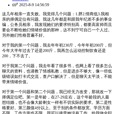
#
69
2025-8-9 14:56:59
这几年相亲一直失败。我觉得几个问题：1.胖2.情商低3.我相
亲的择偶定位有问题。我这几年都是和跟我年纪差不多的事业
编，公务员相亲，我发现她们的要求特别高，都要高富帅而且
要会不断给她们情绪价值的那种，达不到宁可自己一个人过。
另外她们性格普遍不好。
对于我的第一个问题，我去年年初230斤，今年年初200斤，但
今年大半年过去了还是200斤，我再怎么运动控制饮食还是
200，下不去了。
对于我第二个问题，我去年看了很多书，也网上看了很多怎么
聊天的资料，也请教了情感私教，但是进步不够大，像一些低
级错误如打卡式交流，查户口解决了，但是聊天太平淡，不能
带来情绪价值。
对于第一个问题和第二个问题，我已经无力改变，那就改一下
择偶定位吧。第一是年龄，在27-29左右，这个年龄段的人最
想结婚，也不会像大龄剩女一样有不切实际的要求。第二是性
格要好。第三颜值4分以上。至于别的条件都放宽。学历方面
不限，工作方面也不限，我可以接受她没有工作，给我做全职