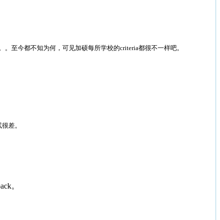
都给了拒信。。至今都不知为何，可见加硕每所学校的criteria都很不一样吧。
试很差。
back。