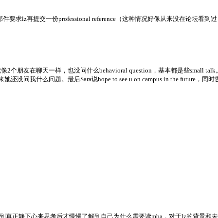
交一份professional reference（这种情况好像从来没在论坛看到过），应该是l
个朋友在聊天一样，也没问什么behavioral question，基本都是些small
我什么问题。最后Sara说hope to see u on campus in the fut
真正静下心来思考后才慢慢了解到自己为什么需要读mba，对于lz的背景和未来规