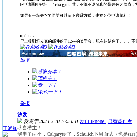
lz申请季刚好赶上了chatgpt问世，不得不说AI真的是未来大趋势，
如果有一起去??的同学可以留下联系方式，也祝各位申请顺利！
update：
早上收到舒立克的邮件给了1.5w的奖学金，现在纠结住了。。。
收藏
3
收藏
3
回复
感谢分享！
顶楼主！
看一下！
Mark一下！
举报
沙发
发表于 2023-2-10 16:53:31
发自 iPhone
|
只看该作者
恭喜楼主！
王润加
我申了两个，Calgary给了，Schulich下周面试（也是sar