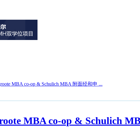
roote MBA co-op & Schulich MBA 附面经和申 ...
groote MBA co-op & Schul