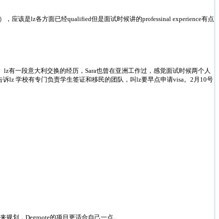
z各方面已经qualified但是面试时候讲的professinal experience有点
 talk。lz有一段意大利交换的经历，Sara也曾在亚洲工作过，感觉面试时候两个人
ure，同时告诉lz 学校有专门负责学生签证和移民的团队，叫lz要早点申请visa。2月10号
划，Degroote的项目更适合自己一点。