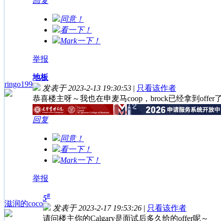
回复
同意！
看一下！
Mark一下！
举报
地板
ringo199
发表于 2023-2-13 19:30:53
|
只看该作者
恭喜楼主呀～我也在申麦马coop，brock已经拿到offer了
回复
同意！
看一下！
Mark一下！
举报
#
5
滋润的coco
发表于 2023-2-17 19:53:26
|
只看该作者
请问楼主你的Calgary是面试后多久给的offer呢～