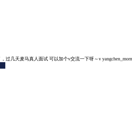
，过几天麦马真人面试 可以加个v交流一下呀～v yangchen_morni