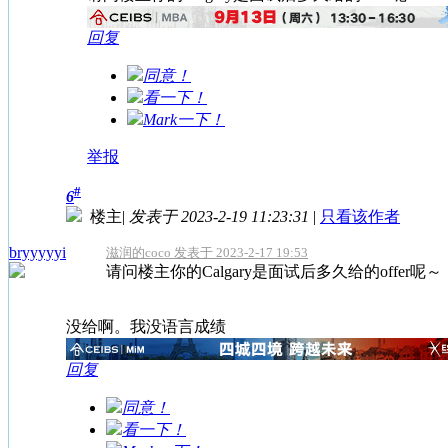
回复
同意！
看一下！
Mark一下！
举报
#
6
楼主
|
发表于 2023-2-19 11:23:31
|
只看该作者
bryyyyyi
滋润的coco 发表于 2023-2-17 19:53
请问楼主你的Calgary是面试后多久给的offer呢～
没给啊。我没语言成绩
回复
同意！
看一下！