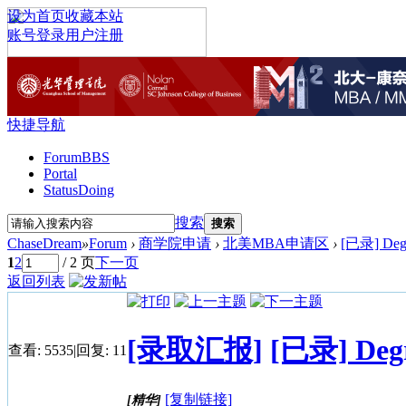
设为首页
收藏本站
账号登录
用户注册
快捷导航
Forum
BBS
Portal
Status
Doing
搜索
搜索
ChaseDream
»
Forum
›
商学院申请
›
北美MBA申请区
›
[已录] Deg
1
2
/ 2 页
下一页
返回列表
[录取汇报]
[已录] De
查看:
5535
|
回复:
11
[复制链接]
[精华]