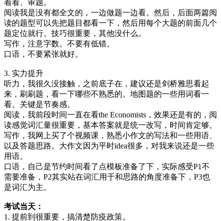
着看、审题。
阅读我是没有都全文的，一边做题一边看。然后，后面两篇阅
读的题型可以先把题目都看一下，然后用每个大题的前面几个
题定位就行。技巧很重要，其他没什么。
写作，注意字数。不要有低错。
口语，不要紧张就好。
3. 实力提升
听力，我很久没接触，之前底子在，建议还是剑桥雅思看起
来，刷刷题，看一下哪些不熟悉的。地图题的一些用词看一
看。关键是节奏感。
阅读，我前段时间一直在看the Economists，效果还是有的，阅
读感觉词汇量很重要，基本答案就是统一改写，时间肯定够。
写作，我网上买了个视频课，熟悉小作文的写法和一些用语、
以及答题思路。大作文因为平时idea很多，对我来说还是一些
用语。
口语，自己是节约时间看了点模板准备了下，实际感受P1不
需要准备，P2其实站在词汇用于和思路的角度准备下，P3也
是词汇为主。
考试当天：
1. 提前到很重要，搞清楚防疫政策。