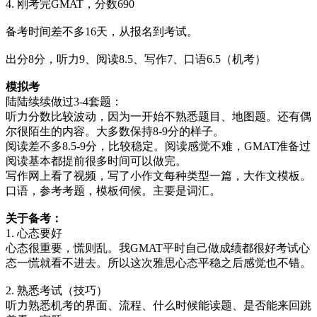
4. 刚考完GMAT，分数690
备考时间差不多16天，从报名到考试。
出分8分，听力9、阅读8.5、写作7、口语6.5（机考）
模拟考
陆陆续续做过3-4套题：
听力分数比较波动，因为一开始不熟悉题目、地图题。还有偶
尔很陌生的内容。大多数保持8-9分的样子。
阅读差不多8.5-9分，比较稳定。阅读感觉不难，GMAT准备过
阅读基本都提前很多时间可以做完。
写作网上看了视频，写了小作文每种类型一篇，大作文模板。
口语，参考考题，模板伺候。主要是词汇。
关于备考：
1. 心态要好
心态很重要，慌则乱。我GMAT平时自己做成绩都很好考试心
态一慌就看不进去。所以这次雅思心态平稳之后感觉也不错。
2. 熟悉考试（技巧）
听力熟悉机考的界面、流程、什么时候能读题、是否能来回跳