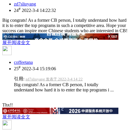
zd7sliuyang
#
24
2022-3-4 14:22:32
Big congrats! As a former CB person, I totally understand how hard
it is to enter the top programs in such a competitive area. Hope your
success can inspire more Chinese students who are interested in CB!
展开阅读全文
coffeetana
#
25
2022-3-4 15:19:06
引用:
zd7sliuyang 发表于 2022-3-4 14:22
Big congrats! As a former CB person, I totally
understand how hard it is to enter the top programs i ...
Thx!!
展开阅读全文