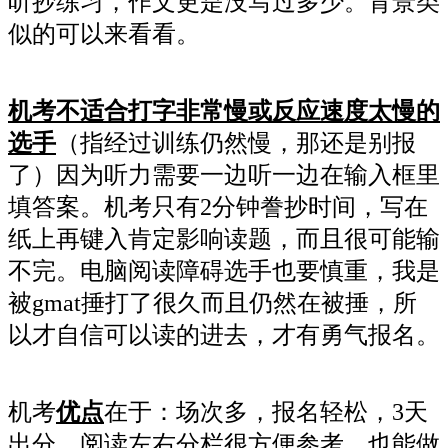
听抄练习，作文更是没写过多少。背景类
似的可以来看看。
机考不适合打字非常慢或反应速度太慢的
选手
（指经过训练仍然慢，那还是别报
了）因为
听力需要一边听一边在输入框里
填答案。机考只有2分钟誊抄时间，写在
纸上再键入肯定影响读题，而且很可能输
不完。电脑阅读障碍选手也要慎重，我是
被gmat捶打了很久而且仍然在被捶，所
以才自信可以读的进去，才有勇气报名。
机考
优点
在于：场次多，报名轻松，3天
出分。阅读左右分栏很方便参考，也能做