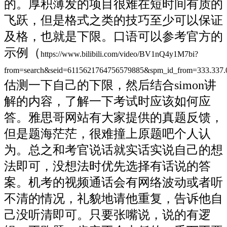
的。厚积薄发的项目很难在短时间有质的
飞跃，但是格式之类的技巧至少可以保证
及格，也就是下限。口语可以参考官方的
示例（
https://www.bilibili.com/video/BV1nQ4y1M7bi?
from=search&seid=6115621764756579885&spm_id_from=333.337.
估测一下自己的下限，然后结合simon讲
解的内容，了解一下考试时应该如何应
答。雅思哥网站有大家提供的真题反馈，
但是题海茫茫，很难撞上原题吧个人认
为。总之和考官说话就实话实说自己的想
法即可，没想法时优先选择有话说的答
案。机考的视频通话会有网络波动或者听
不清的情况，礼貌地请他重复，告诉他自
己没听清即可。只要张嘴说，说的有逻