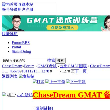
设为首页
收藏本站
账号登录
用户注册
快捷导航
Forum
BBS
Portal
Status
Doing
搜索
搜索
ChaseDream
»
Forum
›
GMAT考试
›
走出GMAT困境
›
ChaseDr
1 ...
4
5
6
7
8
9
10
11
12
13
... 1278
/ 1278 页
下一页
返回列表
ChaseDream GMA
楼主:
小白斩鸡
[复制链接]