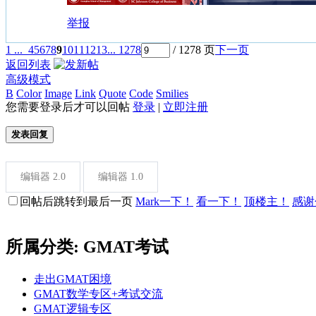
举报
1 ...
4
5
6
7
8
9
10
11
12
13
... 1278
/ 1278 页
下一页
返回列表
高级模式
B
Color
Image
Link
Quote
Code
Smilies
您需要登录后才可以回帖
登录
|
立即注册
发表回复
编辑器 2.0
编辑器 1.0
回帖后跳转到最后一页
Mark一下！
看一下！
顶楼主！
感谢
所属分类: GMAT考试
走出GMAT困境
GMAT数学专区+考试交流
GMAT逻辑专区