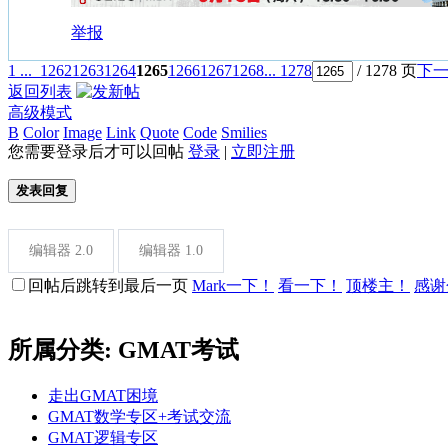
举报
1 ...
1262
1263
1264
1265
1266
1267
1268
... 1278
/ 1278 页
下
返回列表
高级模式
B
Color
Image
Link
Quote
Code
Smilies
您需要登录后才可以回帖
登录
|
立即注册
发表回复
编辑器 2.0
编辑器 1.0
回帖后跳转到最后一页
Mark一下！
看一下！
顶楼主！
感谢
所属分类: GMAT考试
走出GMAT困境
GMAT数学专区+考试交流
GMAT逻辑专区