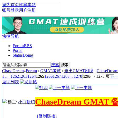
设为首页
收藏本站
账号登录
用户注册
快捷导航
Forum
BBS
Portal
Status
Doing
搜索
搜索
ChaseDream
»
Forum
›
GMAT考试
›
走出GMAT困境
›
ChaseDr
1 ...
1262
1263
1264
1265
1266
1267
1268
... 1278
/ 1278 页
下
返回列表
ChaseDream GMA
楼主:
小白斩鸡
[复制链接]