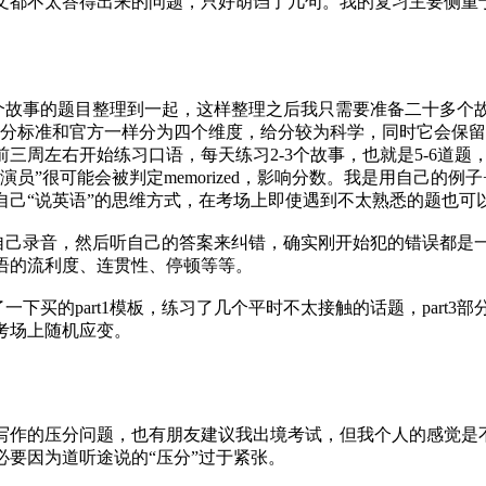
文都不太答得出来的问题，只好胡诌了几句。我的复习主要侧重
可以套用一个故事的题目整理到一起，这样整理之后我只需要准备二十
且评分标准和官方一样分为四个维度，给分较为科学，同时它会保
周左右开始练习口语，每天练习2-3个故事，也就是5-6道题，
员”很可能会被判定memorized，影响分数。我是用自己的
自己“说英语”的思维方式，在考场上即使遇到不太熟悉的题也可
给自己录音，然后听自己的答案来纠错，确实刚开始犯的错误都是
语的流利度、连贯性、停顿等等。
一天翻了一下买的part1模板，练习了几个平时不太接触的话题，pa
考场上随机应变。
写作的压分问题，也有朋友建议我出境考试，但我个人的感觉是
要因为道听途说的“压分”过于紧张。