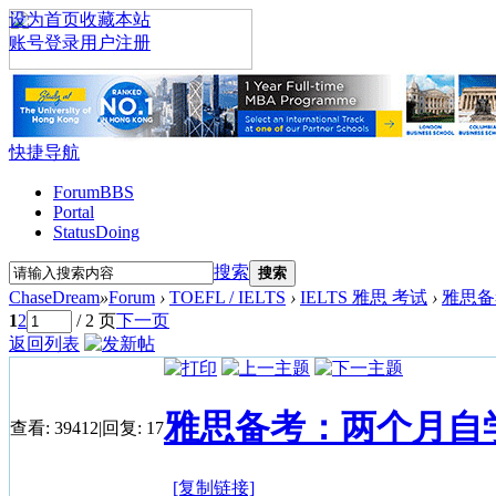
设为首页
收藏本站
账号登录
用户注册
快捷导航
Forum
BBS
Portal
Status
Doing
搜索
搜索
ChaseDream
»
Forum
›
TOEFL / IELTS
›
IELTS 雅思 考试
›
雅思备
1
2
/ 2 页
下一页
返回列表
雅思备考：两个月自
查看:
39412
|
回复:
17
[复制链接]