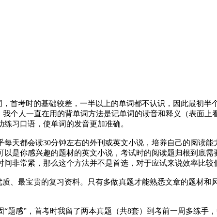
单词，首考时的基础较差，一半以上的单词都不认识，因此最初半
h左右。我个人一直在用的背单词方法是记单词的读音和释义（表面
助练习口语，使单词的发音更加准确。
几乎每天都会读30分钟左右的外刊或英文小说，培养自己的阅读
可以是你感兴趣的题材的英文小说，考试时的阅读题归根到底需
时间非常紧，那么这个方法并不是首选，对于应试来说效率比较
最优质、最宝贵的复习资料。只有多做真题才能熟悉文章的题材和
固“题感”，首考时我留了两本真题（共8套）到考前一周多练手