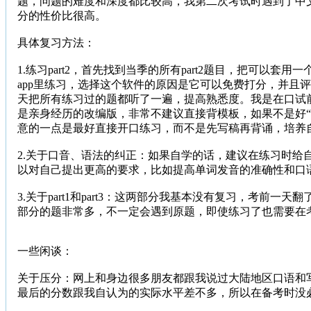
题，问题的难度和深度都比较高，我第二次考试时遇到了中
分的性价比很高。
具体复习方法：
1.练习part2，首先找到当季的所有part2题目，把
app里练习，选择这个软件的原因是它可以免费打分，并
天把所有练习过的题都听了一遍，提高熟悉度。我是在口试前三
是亲身经历的改编版，非常不建议直接背模板，如果不是好“演
意的一点是最好直接开口练习，而不是先写稿再背诵，培养
2.关于口音、语法的纠正：如果自学的话，建议在练习时
以对自己提出更高的要求，比如提高单词发音的准确性和口
3.关于part1和part3：这两部分我基本没有复习，考前
部分的题非常多，不一定会遇到原题，即使练习了也需要在
一些闲谈：
关于压分：网上和身边很多朋友都跟我说过大陆地区口语和
最后的分数跟我自认为的实际水平差不多，所以在备考时没必