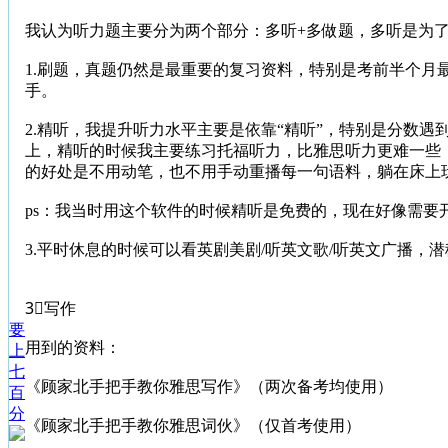
我认为听力题主要分为两个部分：多听+多做题，多听是为了
1.刷题，真题仍然是最重要的复习资料，特别是考前半个
手。
2.精听，我提升听力水平主要是依靠“精听”，特别是分数
上，精听的时候我主要练习托福听力，比雅思听力更难一些
的好处是不用动笔，也不用手动重播每一句语料，躺在床上
ps：我当时用这个软件的时候精听是免费的，现在好像需要
3.平时休息的时候可以看英剧美剧/听英文歌/听英文广播
3⃣️写作
要
用到的资料：
上
七
《顾家北手把手教你雅思写作》（两次备考均使用）
百
分
《顾家北手把手教你雅思词伙》（仅首考使用）