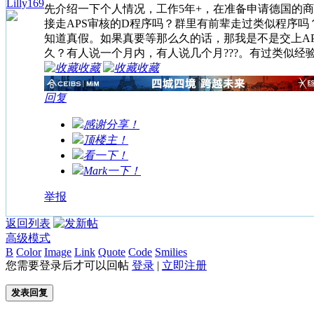
Lilly169
先介绍一下个人情况，工作5年+，在准备申请德国的
接走APS审核的D程序吗？群里有前辈走过类似程序吗？
知道真假。如果真要等那么久的话，那我是不是交上A
久？有人说一个月内，有人说几个月???。有过类似
收藏
收藏
回复
感谢分享！
顶楼主！
看一下！
Mark一下！
举报
返回列表
高级模式
B
Color
Image
Link
Quote
Code
Smilies
您需要登录后才可以回帖
登录
|
立即注册
发表回复