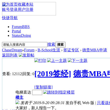
设为首页
收藏本站
账号登录
用户注册
快捷导航
Forum
BBS
Portal
Status
Doing
搜索
搜索
ChaseDream
»
Forum
›
B-School生涯
›
签证专区
›
德贵MBA申请
返回列表
[2019签经]
德贵MBA
查看:
12112
|
回复:
0
[复制链接]
电梯直达
楼主
发表于 2019-9-20 09:28:31
发自手机 Web 版
|
只看该
大家好，新人报告一下。