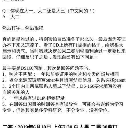
Q：你现在大一、大二还是大三（中文问的！）
A：大二
然后打字，然后拒绝
真的是挺难过的，特别害怕自己准备了那么久，最后因为签证
办不下来又凉凉了。看了CD上所有F1被拒的帖子，给我很大
启示和勇气。当时我就决定如果二签能够顺利通过一定要过来
回馈。仔细反思了之后，发现自己有如下问题：
最主要是DS160问题，其次是回答问题不当。
1、照片不匹配：一年以前签证用的照片和今天的照片相同
2、资金来源应该填写other并且填写父母信息、关系选择parent
3、2个国内非亲属联系人填成了父母，DS-160要求填写没有
血缘关系的人
4、一年以前有过B1的拒签记录
5、在回答出国目的时回答具有误导性，可能会被误解为学习
专业，但是其实是多学科研究，不分专业，没有学位。
二签：2019年6月10日 上午7:30 白人男 二层 30窗口