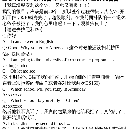
【我真墙裂安利这个VO，又帅又善良！！】
我到的很早，应该是前20个，所以整个过程很快，八点VO开
始工作，8:10就办完了，超级顺利。在我前面排队的一个退休
老爷爷被拒了，我的心里咯噔了一下，硬着头皮上了...
【递进去护照和I20】
Q:你好
A：I can answer in English.
Q: Good. Why you go to America（这个时候他还没扫我护照，
估计是问套话）
A：I am going to the University of xxx semester program as a
visiting student.
Q：Oh let me see
(这个时候他扫描了我的护照，开始仔细的盯着电脑看，估计
在看上次拒签的理由？或者在对比我两次DS160)
Q：Which school will you study in America?
A: xxxxxx
Q：Which school do you study in China?
A: xxxxxx
然后他就不说话了，我真的超紧张怕他给我拒了，真的乱了，
就开始没话找话。
A: In fact ,this is my second time. I .....
然后！！他就突然告诉我我过了！！留下我的护照给我梦寐以