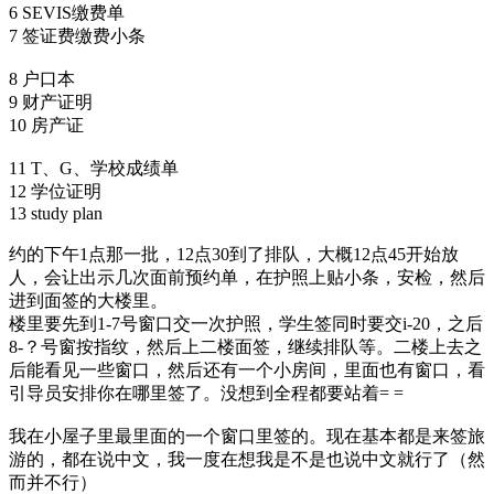
6 SEVIS缴费单
7 签证费缴费小条
8 户口本
9 财产证明
10 房产证
11 T、G、学校成绩单
12 学位证明
13 study plan
约的下午1点那一批，12点30到了排队，大概12点45开始放
人，会让出示几次面前预约单，在护照上贴小条，安检，然后
进到面签的大楼里。
楼里要先到1-7号窗口交一次护照，学生签同时要交i-20，之后
8-？号窗按指纹，然后上二楼面签，继续排队等。二楼上去之
后能看见一些窗口，然后还有一个小房间，里面也有窗口，看
引导员安排你在哪里签了。没想到全程都要站着= =
我在小屋子里最里面的一个窗口里签的。现在基本都是来签旅
游的，都在说中文，我一度在想我是不是也说中文就行了（然
而并不行）