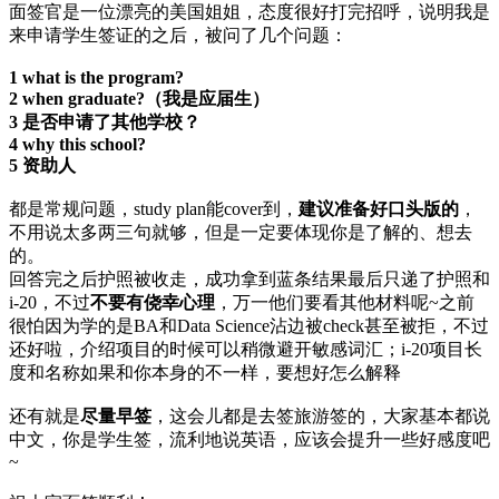
面签官是一位漂亮的美国姐姐，态度很好
打完招呼，说明我是
来申请学生签证的之后，被问了几个问题：
1 what is the program?
2 when graduate?（我是应届生）
3 是否申请了其他学校？
4 why this school?
5 资助人
都是常规问题，study plan能cover到，
建议准备好口头版的
，
不用说太多两三句就够，但是一定要体现你是了解的、想去
的。
回答完之后护照被收走，成功拿到蓝条
结果最后只递了护照和
i-20，不过
不要有侥幸心理
，万一他们要看其他材料呢~之前
很怕因为学的是BA和Data Science沾边被check甚至被拒，不过
还好啦，介绍项目的时候可以稍微避开敏感词汇；i-20项目长
度和名称如果和你本身的不一样，要想好怎么解释
还有就是
尽量早签
，这会儿都是去签旅游签的，大家基本都说
中文，你是学生签，流利地说英语，应该会提升一些好感度吧
~