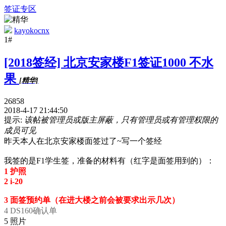
签证专区
kayokocnx
1#
[2018签经] 北京安家楼F1签证1000 不水
果
[精华]
26858
2018-4-17 21:44:50
提示:
该帖被管理员或版主屏蔽，只有管理员或有管理权限的
成员可见
昨天本人在北京安家楼面签过了~写一个签经
我签的是F1学生签，准备的材料有（红字是面签用到的）：
1 护照
2 i-20
3 面签预约单（在进大楼之前会被要求出示几次）
4 DS160确认单
5 照片