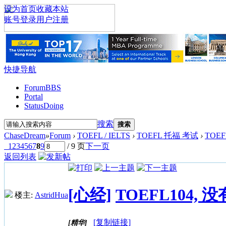
设为首页
收藏本站
账号登录
用户注册
快捷导航
Forum
BBS
Portal
Status
Doing
搜索
搜索
ChaseDream
»
Forum
›
TOEFL / IELTS
›
TOEFL 托福 考试
›
TOE
1
2
3
4
5
6
7
8
9
/ 9 页
下一页
返回列表
[心经]
TOEFL104,
楼主:
AstridHua
[复制链接]
[精华]