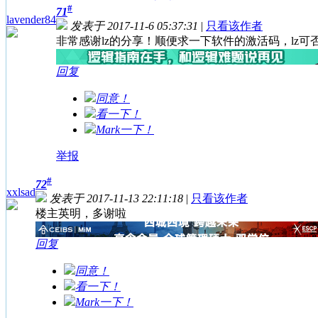
#
71
lavender84
发表于 2017-11-6 05:37:31
|
只看该作者
非常感谢lz的分享！顺便求一下软件的激活码，lz
回复
同意！
看一下！
Mark一下！
举报
#
72
xxlsad
发表于 2017-11-13 22:11:18
|
只看该作者
楼主英明，多谢啦
回复
同意！
看一下！
Mark一下！