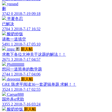
yuoasd
删
3742
0
2018-7-19 09:18
半夏冬忍
已解决
2704
3
2018-7-17 16:32
酸奶炒饭
请教一道填空
5491
1
2018-7-17 05:10
impz
图
新人帖
求教下各位大神关于这题的解法！！
2671
3
2018-7-17 04:57
Phillllllllllll
想问一道简单的数学题
2744
1
2018-7-17 04:06
deeeemi
新人帖
GRE 陈虎平阅读36一套逻辑单题 求解！！
3524
1
2018-7-17 02:55
Caesar888
国外杀g求助
3355
2
2018-7-16 03:24
酸奶炒饭
新人帖