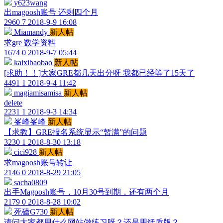
y623wang
出magoosh账号 还剩四个月
2960
7
2018-9-9 16:08
Miamandy
新人帖
求gre 数学资料
1674
0
2018-9-7 05:44
kaixibaobao
新人帖
[求助！！]大家GRE都几天出分呀 我都已经等了15天了
4491
1
2018-9-4 11:42
magiamisamisa
新人帖
delete
2231
1
2018-9-3 14:34
峯峰峯峰
新人帖
【求教】GRE报名系统显示“暂满”的问题
3230
1
2018-8-30 13:18
cici928
新人帖
求magoosh账号转让
2146
0
2018-8-29 21:05
sacha0809
出手Magoosh账号，10月30号到期，还有两个月
2179
0
2018-8-28 10:02
死磕G730
新人帖
请问大家都用什么网站做练习呀？还是用纸质版？