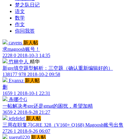
梦之队日记
语文
数学
作文
你问我答
cavens
新人帖
求magoosh账号！
2228
0
2018-10-3 14:35
竹林中人
精华
新gre填空题型解析：三空题（确认重新编辑好的）
138177
978
2018-10-2 09:58
Evanxz
新人帖
删
1659
1
2018-10-1 22:31
杀哪个G
一帖解决考gre还是gmat的困扰，希望加精
3659
2
2018-9-28 21:27
jefefefef
新人帖
三周在职复习GRE 328（V160+ Q168) Magoosh账号出售
2726
1
2018-9-26 06:07
xueru0220
新人帖