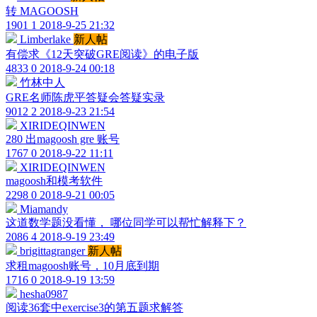
转 MAGOOSH
1901
1
2018-9-25 21:32
Limberlake
新人帖
有偿求《12天突破GRE阅读》的电子版
4833
0
2018-9-24 00:18
竹林中人
GRE名师陈虎平答疑会答疑实录
9012
2
2018-9-23 21:54
XIRIDEQINWEN
280 出magoosh gre 账号
1767
0
2018-9-22 11:11
XIRIDEQINWEN
magoosh和模考软件
2298
0
2018-9-21 00:05
Miamandy
这道数学题没看懂， 哪位同学可以帮忙解释下？
2086
4
2018-9-19 23:49
brigittagranger
新人帖
求租magoosh账号，10月底到期
1716
0
2018-9-19 13:59
hesha0987
阅读36套中exercise3的第五题求解答