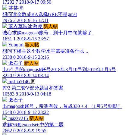
17292
7
2018-9-17 09:50
某某控
想问读金数或BA选择GRE还是gmat
2976
2
2018-9-16 12:11
薰衣草味冰激凌
新人帖
诚心求购magoosh账号，到十月中旬就够了
1651
1
2018-9-15 23:57
Yuuuuri
新人帖
想问下楼主这个数学水平需要准备什么...
2338
0
2018-9-15 23:16
漱石子
新人帖
出6个月的magoosh账号2018年8月10号到2019年1月5号
3220
9
2018-9-14 08:14
fushia5146
图
PP2 第二套V部分题目和答案
10583
8
2018-9-13 04:18
漱石子
出magoosh账号，亲测有效，首战330 + 4 （1月5号到期）
1548
0
2018-9-12 23:22
mazzy215
新人帖
求解36套exercise6中的第二题
2662
0
2018-9-9 19:55