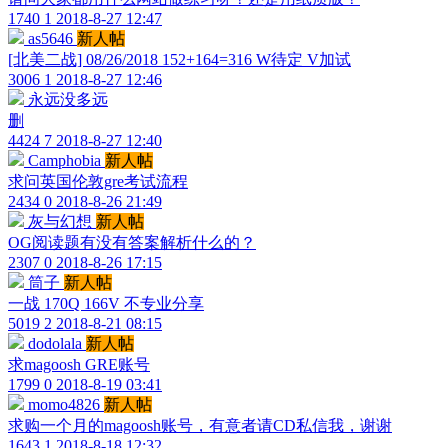
1740
1
2018-8-27 12:47
as5646
新人帖
[北美二战] 08/26/2018 152+164=316 W待定 V加试
3006
1
2018-8-27 12:46
永远没多远
删
4424
7
2018-8-27 12:40
Camphobia
新人帖
求问英国伦敦gre考试流程
2434
0
2018-8-26 21:49
灰与幻想
新人帖
OG阅读题有没有答案解析什么的？
2307
0
2018-8-26 17:15
筒子
新人帖
一战 170Q 166V 不专业分享
5019
2
2018-8-21 08:15
dodolala
新人帖
求magoosh GRE账号
1799
0
2018-8-19 03:41
momo4826
新人帖
求购一个月的magoosh账号，有意者请CD私信我，谢谢
1643
1
2018-8-18 12:32