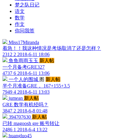
梦之队日记
语文
数学
作文
你问我答
Miss17Miranda
着急！！我这种情况是考场取消了还是怎样？
2312
2
2018-6-11 18:06
鱼鱼雨雨玉玉
新人帖
一个月备考GRE327
4737
6
2018-6-11 13:06
一个人的围城
图
新人帖
半个月准备GRE， 167+155+3.5
7949
4
2018-6-11 13:03
jumean
新人帖
GRE 数学有机经吗？
3847
2
2018-6-8 01:48
394707630
新人帖
已转 magoosh gre 账号转让
2486
1
2018-6-4 13:22
huangluo45