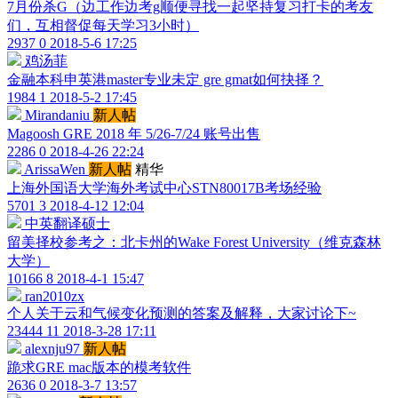
7月份杀G（边工作边考g顺便寻找一起坚持复习打卡的考友
们，互相督促每天学习3小时）
2937
0
2018-5-6 17:25
鸡汤菲
金融本科申英港master专业未定 gre gmat如何抉择？
1984
1
2018-5-2 17:45
Mirandaniu
新人帖
Magoosh GRE 2018 年 5/26-7/24 账号出售
2286
0
2018-4-26 22:24
ArissaWen
新人帖
精华
上海外国语大学海外考试中心STN80017B考场经验
5701
3
2018-4-12 12:04
中英翻译硕士
留美择校参考之：北卡州的Wake Forest University（维克森林
大学）
10166
8
2018-4-1 15:47
ran2010zx
个人关于云和气候变化预测的答案及解释，大家讨论下~
23444
11
2018-3-28 17:11
alexnju97
新人帖
跪求GRE mac版本的模考软件
2636
0
2018-3-7 13:57