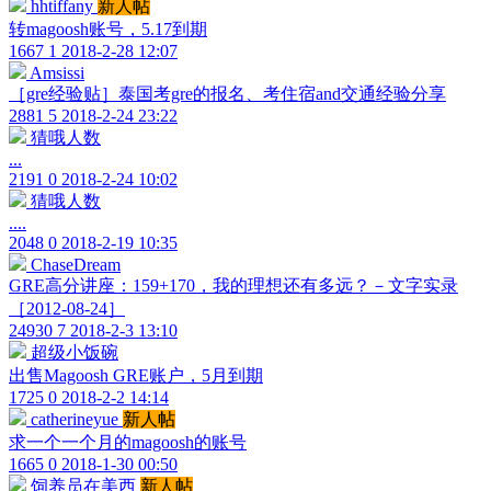
hhtiffany
新人帖
转magoosh账号，5.17到期
1667
1
2018-2-28 12:07
Amsissi
［gre经验贴］泰国考gre的报名、考住宿and交通经验分享
2881
5
2018-2-24 23:22
猜哦人数
...
2191
0
2018-2-24 10:02
猜哦人数
....
2048
0
2018-2-19 10:35
ChaseDream
GRE高分讲座：159+170，我的理想还有多远？－文字实录
［2012-08-24］
24930
7
2018-2-3 13:10
超级小饭碗
出售Magoosh GRE账户，5月到期
1725
0
2018-2-2 14:14
catherineyue
新人帖
求一个一个月的magoosh的账号
1665
0
2018-1-30 00:50
饲养员在美西
新人帖