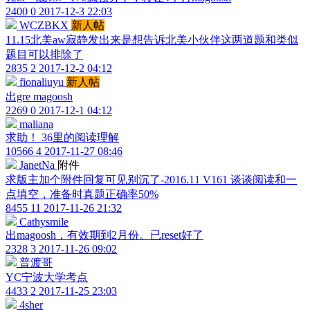
2400
0
2017-12-3 22:03
WCZBKX
新人帖
11.15北美aw寂静发出来是想告诉北美小伙伴这两道题和类似
题目可以排除了
2835
2
2017-12-2 04:12
fionaliuyu
新人帖
出gre magoosh
2269
0
2017-12-1 04:12
maliana
求助！ 36里的阅读理解
10566
4
2017-11-27 08:46
JanetNa
附件
求版主加个附件回复可见别沉了-2016.11 V161 谈谈阅读和一
点填空，准备时真题正确率50%
8455
11
2017-11-26 21:32
Cathysmile
出magoosh，有效期到2月份。已reset好了
2328
3
2017-11-26 09:02
普渡哥
YC宁波大学考点
4433
2
2017-11-25 23:03
4sher