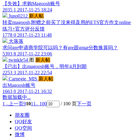
【失效】求购Magoosh账号
2035
1
2017-11-25 18:24
Juno0212
新人帖
转卖magoosh,附赠之前买了没来得及用的ETS官方作文online
练习+官方评分反馈
1778
0
2017-11-23 11:48
大落落
求问gre申请商学院可以吗？有gre跟gmat分数换算吗？
5393
8
2017-11-22 23:06
twinkle54
图
新人帖
【已出】出magoosh账号，明年4月到期
2253
3
2017-11-22 22:54
Carnegie_MIS
新人帖
出Magoosh账号
1663
0
2017-11-21 16:32
数据加载中...
1 ..
上一页
9
10
11
.. 100
/ 100 页
下一页
朋友圈
QQ好友
QQ空间
微博