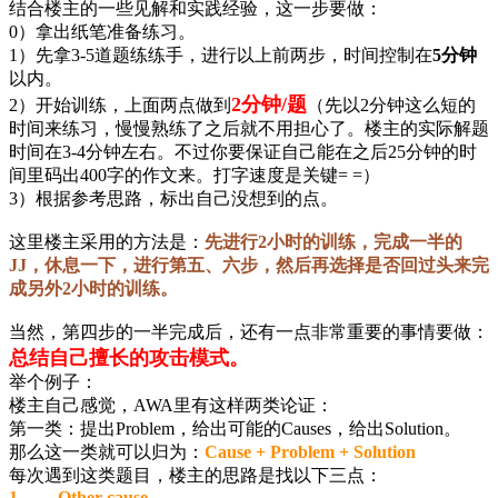
结合楼主的一些见解和实践经验，这一步要做：
0）拿出纸笔准备练习。
1）先拿3-5道题练练手，进行以上前两步，时间控制在
5分钟
以内。
2分钟/题
2）开始训练，上面两点做到
（先以2分钟这么短的
时间来练习，慢慢熟练了之后就不用担心了。楼主的实际解题
时间在3-4分钟左右。不过你要保证自己能在之后25分钟的时
间里码出400字的作文来。打字速度是关键= =）
3）根据参考思路，标出自己没想到的点。
这里楼主采用的方法是：
先进行2小时的训练，完成一半的
JJ，休息一下，进行第五、六步，然后再选择是否回过头来完
成另外2小时的训练。
当然，第四步的一半完成后，还有一点非常重要的事情要做：
总结自己擅长的攻击模式。
举个例子：
楼主自己感觉，AWA里有这样两类论证：
第一类：提出Problem，给出可能的Causes，给出Solution。
那么这一类就可以归为：
Cause + Problem + Solution
每次遇到这类题目，楼主的思路是找以下三点：
1. Other cause