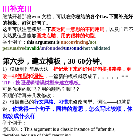
[[[补充]]]
继续开着那篇word文档，可以
在你总结的各个flaw下面补充好
的模板、好词好句
了。
这里可以注意积累一下
表达同一意思的不同用词
，以及自己不
太熟悉但是能够
画龙点睛、用的很棒的句型
。
举个例子：
this argument is
unconvincing
/
not
persuasive
/
invalid
/
unfounded
/
unsound
/
not validated
第六步，建立模板，30-60分钟。
1）模板制作简易大法：
把记录下来的好词好句拼拼凑凑，更
句型
词性
改一些
和
，一篇新的模板就形成了。。。。。= =
TIP：按照逻辑错误类型来建立模板。
可是你用的顺吗？用的顺吗？顺吗？
不顺的话再来几发修改：
2）根据自己的
行文风格、习惯
来修改句型、词性——也就是
你觉得一个句子，同样的意思，怎么写比较顺，你
说，
就改成什么样
举个例子：
@LJ001：This argument is a classic instance of "after this,
therefore because of this" reasoning.