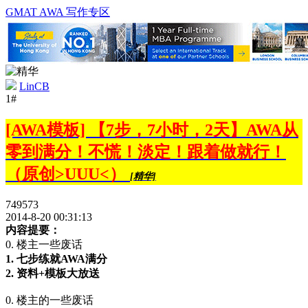
GMAT AWA 写作专区
LinCB
1#
[AWA模板] 【7步，7小时，2天】AWA从
零到满分！不慌！淡定！跟着做就行！
（原创>UUU<）
[精华]
749573
2014-8-20 00:31:13
内容提要：
0. 楼主一些废话
1. 七步练就AWA满分
2. 资料+模板大放送
0. 楼主的一些废话