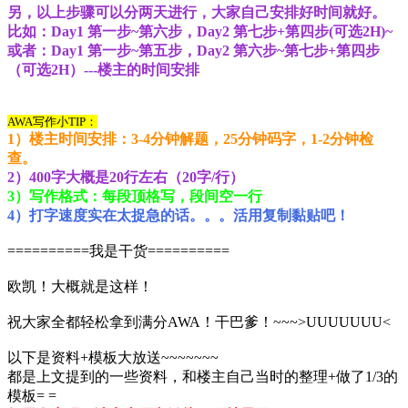
另，以上步骤可以分两天进行，大家自己安排好时间就好。
比如：Day1 第一步~第六步，Day2 第七步+第四步(可选2H)~
或者：Day1 第一步~第五步，Day2 第六步~第七步+第四步
（可选2H）---楼主的时间安排
AWA写作小TIP：
1）楼主时间安排：3-4分钟解题，25分钟码字，1-2分钟检
查。
2）400字大概是20行左右（20字/行）
3）写作格式：每段顶格写，段间空一行
4）打字速度实在太捉急的话。。。活用复制黏贴吧！
==========我是干货==========
欧凯！大概就是这样！
祝大家全都轻松拿到满分AWA！干巴爹！~~~>UUUUUUU<
以下是资料+模板大放送~~~~~~~
都是上文提到的一些资料，和楼主自己当时的整理+做了1/3的
模板= =