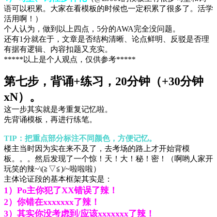
语可以积累。大家在看模板的时候也一定积累了很多了。活学
活用啊！）
个人认为，做到以上四点，5分的AWA完全没问题。
还有1分就在于，文章是否结构清晰、论点鲜明、反驳是否理
有据有逻辑、内容扣题又充实。
*****以上是个人观点，仅供参考*****
第七步，背诵+练习，20分钟（+30分钟
xN）。
这一步其实就是考重复记忆啦。
先背诵模板，再进行练笔。
TIP：把重点部分标注不同颜色，方便记忆。
楼主当时因为实在来不及了，去考场的路上才开始背模
板。。。然后发现了一个惊！天！大！秘！密！（啊哟人家开
玩笑的辣~\(≧▽≦)/~啦啦啦）
主体论证段的基本框架其实是：
1）Po主你犯了XX错误了辣！
2）你错在xxxxxxx了辣！
3）其实你没考虑到/应该xxxxxxx了辣！