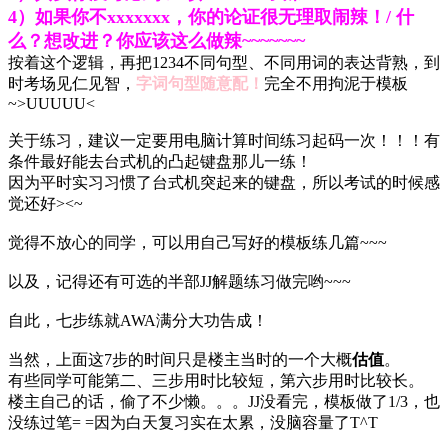
4）如果你不xxxxxxx，你的论证很无理取闹辣！/ 什
么？想改进？你应该这么做辣~~~~~~~
按着这个逻辑，再把1234不同句型、不同用词的表达背熟，到
时考场见仁见智，
字词句型随意配！
完全不用拘泥于模板
~>UUUUU<
关于练习，建议一定要用电脑计算时间练习起码一次！！！有
条件最好能去台式机的凸起键盘那儿一练！
因为平时实习习惯了台式机突起来的键盘，所以考试的时候感
觉还好><~
觉得不放心的同学，可以用自己写好的模板练几篇~~~
以及，记得还有可选的半部JJ解题练习做完哟~~~
自此，七步练就AWA满分大功告成！
当然，上面这7步的时间只是楼主当时的一个大概
估值
。
有些同学可能第二、三步用时比较短，第六步用时比较长。
楼主自己的话，偷了不少懒。。。JJ没看完，模板做了1/3，也
没练过笔= =因为白天复习实在太累，没脑容量了T^T