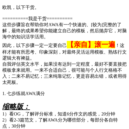
欧凯，以下干货。
==========我是干货==========
这些步骤旨在帮助你对AWA有一个快速的、[较为]完整的了
解，最终的成果希望你能建立自己的模板，然后抛弃它，对脑
海中的知识活学活用。
【亲自】滚一
遍
因此，以下步骤一定一定要自己
！这
样才能有所思考、印象深刻，对最终灵活运用模板、熟练行文
逻辑大有裨益。
自我评估英文水平，如果没有达到一定程度，最好不要直接把
模板拿来就用。一来不合适自己，很可能与个人行文格格不
入；二来不易记忆；三来纯靠记忆，更是容易出错，或者用得
太死板。
1. 七步练就AWA满分
缩略版：
1）看OG，了解评分标准，知道6分作文的感觉，20分钟
2）看2-3篇范文，了解AWA分为哪些部分，每部分各自特
点，30分钟