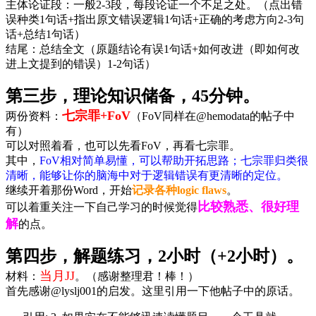
主体论证段：一般2-3段，每段论证一个不足之处。（点出错
误种类1句话+指出原文错误逻辑1句话+正确的考虑方向2-3句
话+总结1句话）
结尾：总结全文（原题结论有误1句话+如何改进（即如何改
进上文提到的错误）1-2句话）
第三步，理论知识储备，45分钟。
七宗罪+FoV
两份资料：
（FoV同样在@hemodata的帖子中
有）
可以对照着看，也可以先看FoV，再看七宗罪。
其中，
FoV相对简单易懂，可以帮助开拓思路；七宗罪归类很
清晰，能够让你的脑海中对于逻辑错误有更清晰的定位。
继续开着那份Word，开始
记录各种logic flaws
。
比较熟悉、很好理
可以着重关注一下自己学习的时候觉得
解
的点。
第四步，解题练习，2小时（+2小时）。
当月JJ
材料：
。（感谢整理君！棒！）
首先感谢@lyslj001的启发。这里引用一下他帖子中的原话。