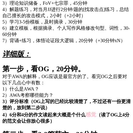
3）理论知识储备，FoV+七宗罪，45分钟
4）解题练习，对当月JJ进行2分钟/题的[找攻击点]练习，总结
自己擅长的攻击模式，2小时（+2小时）
5）学习3-5份模板，及时摘录，30分钟
6）建立模板，根据摘录、个人写作风格修改句型、词性，30-
60分钟
7）背诵+练习，体悟论证段大逻辑，20分钟（+30分钟xN）
详细版：
第一步，看OG，20分钟。
对于AWA的解释，OG应该是最官方的了。看完OG之后要对
以下几点心中有数：
1）什么是AWA？
2）AWA考察哪些能力？
3）评分标准（OG上写的已经比较清楚了，不过还有一份更清
楚的，放到第二步说）
感觉
4）6分和4分的作文读起来大概是个什么
（读了OG上4分
的范文会让你放心很多）