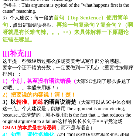
@楼主：This argument is typical of the "what happens first is the
cause" reasoning.
首句（Top Sentence）使用简单
3）个人建议：每一段的
句
再接一句复杂句？复合句？（啊
，点出逻辑错误类型。
呀就是有长难句辣。。。><）来具体解释一下原题论
证错在哪里。
[[[补充]]]
这里提一些我经历过那么多场英美考试写作部分的感想。
要拿一个还不错的分数，一定要做到一下几点（重要性按顺序
排列）：
1）个别，甚至没有语法错误（
大家SC也刷了那么多题了
对吧。。。拿醋来用嘛！）
2）把要说的内容说！清！楚！
3）以
精准、简练
的语言说清楚
（大家可以从SC中体会到
这一点。个人建议是，能够用The argument is unconvincing,
because...说清楚的，就不要用It is the fact that ... that reduces the
original argument to a failure这样的长长长句子= =毕竟这场
GMAT的本质是在考逻辑
，而不是考语言）
4）句型、词性多样化
（@LJ001的模板里有很多句型和词