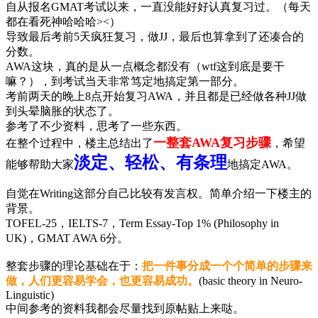
自从报名GMAT考试以来，一直没能好好认真复习过。（每天
都在看死神哈哈哈><）
导致最后考前5天疯狂复习，做JJ，最后也算拿到了还凑合的
分数。
AWA这块，真的是从一点概念都没有（wtf这到底是要干
嘛？），到考试当天非常笃定地搞定第一部分。
考前两天的晚上8点开始复习AWA，并且都是已经做各种JJ做
到头晕脑胀的状态了。
参考了不少资料，思考了一些东西。
一整套AWA复习步骤
在整个过程中，楼主总结出了
，希望
淡定、轻松、有条理
能够帮助大家
地搞定AWA。
自觉在Writing这部分自己比较有发言权。简单介绍一下楼主的
背景。
TOFEL-25，IELTS-7，Term Essay-Top 1% (Philosophy in
UK)，GMAT AWA 6分。
整套步骤的理论基础在于：
把一件事分成一个个简单的步骤来
做，人们更容易学会，也更容易成功。
(basic theory in Neuro-
Linguistic)
中间参考的资料我都会尽量找到原帖贴上来哒。