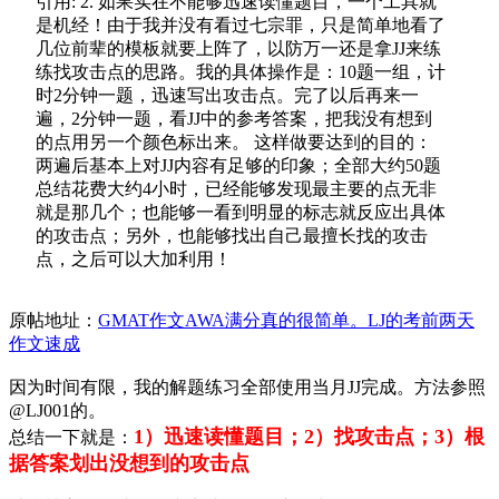
引用:
2. 如果实在不能够迅速读懂题目，一个工具就
是机经！由于我并没有看过七宗罪，只是简单地看了
几位前辈的模板就要上阵了，以防万一还是拿JJ来练
练找攻击点的思路。我的具体操作是：10题一组，计
时2分钟一题，迅速写出攻击点。完了以后再来一
遍，2分钟一题，看JJ中的参考答案，把我没有想到
的点用另一个颜色标出来。 这样做要达到的目的：
两遍后基本上对JJ内容有足够的印象；全部大约50题
总结花费大约4小时，已经能够发现最主要的点无非
就是那几个；也能够一看到明显的标志就反应出具体
的攻击点；另外，也能够找出自己最擅长找的攻击
点，之后可以大加利用！
原帖地址：
GMAT作文AWA满分真的很简单。LJ的考前两天
作文速成
因为时间有限，我的解题练习全部使用当月JJ完成。方法参照
@LJ001的。
1）迅速读懂题目；2）找攻击点；3）根
总结一下就是：
据答案划出没想到的攻击点