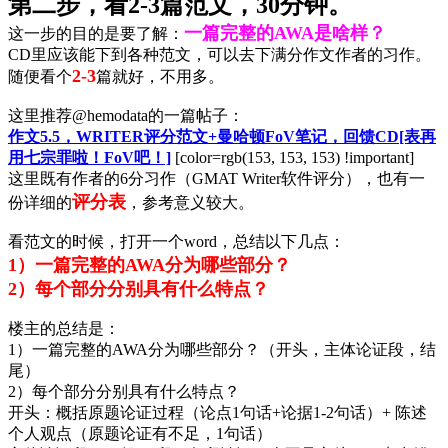
第二步，看2-3篇范文，30分钟。
一篇完整的AWA是啥样？
这一步的目的是要了解：
CD里应该能下到各种范文，可以去下满分作文作者的习作。
2-3
随便看个
篇就好，不用多。
这里推荐@hemodata的一篇帖子：
作文5.5，WRITER评分范文+曼哈顿FoV笔记，回馈CD[表再
用七宗罪啦！FoV吧！]
[color=rgb(153, 153, 153) !important]
这里既有作者的6分习作（GMAT Writer软件评分），也有一
评分表
份详细的
，参考意义较大。
看范文的时候，打开一个word，总结以下几点：
1）一篇完整的AWA分为哪些部分？
2）每个部分分别具有什么特点？
楼主的总结是：
1）一篇完整的AWA分为哪些部分？（开头，主体论证段，结
尾）
2）每个部分分别具有什么特点？
开头：概括原题论证过程（论点1句话+论据1-2句话）+ 陈述
个人观点（原题论证有不足，1句话）