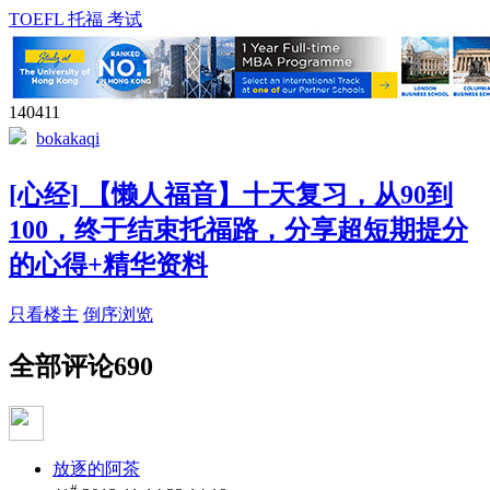
TOEFL 托福 考试
140411
bokakaqi
[心经] 【懒人福音】十天复习，从90到
100，终于结束托福路，分享超短期提分
的心得+精华资料
只看楼主
倒序浏览
全部评论
690
放逐的阿茶
#