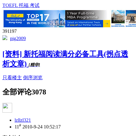
TOEFL 托福 考试
391197
pig2009
[资料] 新托福阅读满分必备工具(拐点透
析文章)
[精华]
只看楼主
倒序浏览
全部评论
3078
lzllzl321
#
11
2010-9-24 10:52:17