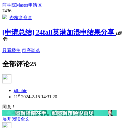
商学院Master申请区
7436
杏核盒盒盒
[申请总结] 24fall英港加混申结果分享
[精
华]
只看楼主
倒序浏览
全部评论
25
jdbnbte
#
11
2024-2-15 14:31:20
同意！
展开阅读全文