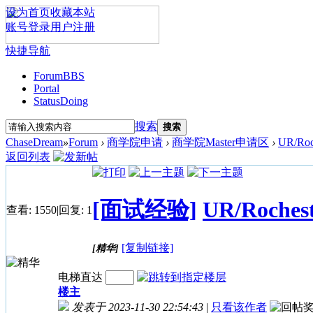
设为首页
收藏本站
账号登录
用户注册
快捷导航
Forum
BBS
Portal
Status
Doing
搜索
搜索
ChaseDream
»
Forum
›
商学院申请
›
商学院Master申请区
›
UR/Ro
返回列表
[面试经验]
UR/Roch
查看:
1550
|
回复:
1
[复制链接]
[精华]
电梯直达
楼主
发表于 2023-11-30 22:54:43
|
只看该作者