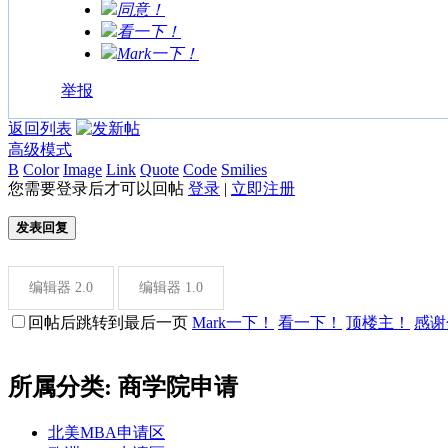
同意！
看一下！
Mark一下！
举报
返回列表
高级模式
B
Color
Image
Link
Quote
Code
Smilies
您需要登录后才可以回帖
登录
|
立即注册
发表回复
编辑器 2.0
编辑器 1.0
回帖后跳转到最后一页
Mark一下！
看一下！
顶楼主！
感谢
所属分类: 商学院申请
北美MBA申请区