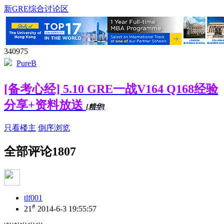
新GRE综合讨论区
340975
PureB
[备考心经] 5.10 GRE一战V164 Q168经验
分享+资料放送
[精华]
只看楼主
倒序浏览
全部评论
1807
tlf001
#
21
2014-6-3 19:55:57