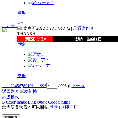
Mark一下！
举报
#
70
olivertest
发表于 2012-1-18 14:48:42
|
只看该作者
THANKS
回复
同意！
看一下！
Mark一下！
举报
1 ...
2
3
4
5
6
7
8
9
10
11
... 996
/ 996 页
下一页
返回列表
高级模式
B
Color
Image
Link
Quote
Code
Smilies
您需要登录后才可以回帖
登录
|
立即注册
发表回复