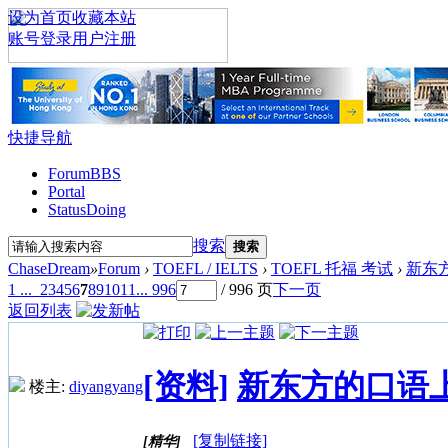
设为首页
收藏本站
账号登录
用户注册
快捷导航
Forum
BBS
Portal
Status
Doing
搜索
搜索
ChaseDream
»
Forum
›
TOEFL / IELTS
›
TOEFL 托福 考试
›
新东方
1 ...
2
3
4
5
6
7
8
9
10
11
... 996
/ 996 页
下一页
返回列表
[资料]
新东方的口语上课
楼主:
diyangyang
[复制链接]
[精华]