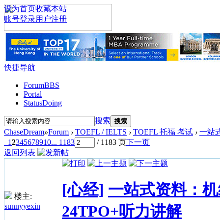
设为首页
收藏本站
账号登录
用户注册
快捷导航
Forum
BBS
Portal
Status
Doing
搜索
搜索
ChaseDream
»
Forum
›
TOEFL / IELTS
›
TOEFL 托福 考试
›
一站式
1
2
3
4
5
6
7
8
9
10
... 1183
/ 1183 页
下一页
返回列表
[心经]
一站式资料：机经
楼主:
sunnyyexin
24TPO+听力讲解