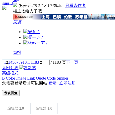
20
suju13
发表于 2012-1-3 10:38:50
|
只看该作者
楼主太给力了吧
回复
同意！
看一下！
Mark一下！
举报
1
2
3
4
5
6
7
8
9
10
... 1183
/ 1183 页
下一页
返回列表
高级模式
B
Color
Image
Link
Quote
Code
Smilies
您需要登录后才可以回帖
登录
|
立即注册
发表回复
编辑器 2.0
编辑器 1.0