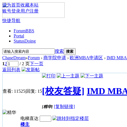
设为首页
收藏本站
账号登录
用户注册
快捷导航
Forum
BBS
Portal
Status
Doing
搜索
搜索
ChaseDream
»
Forum
›
商学院申请
›
欧洲MBA申请区
›
IMD MBA
1
2
/ 2 页
下一页
返回列表
[校友答疑]
IMD MBA
查看:
11525
|
回复:
15
[复制链接]
[精华]
电梯直达
楼主