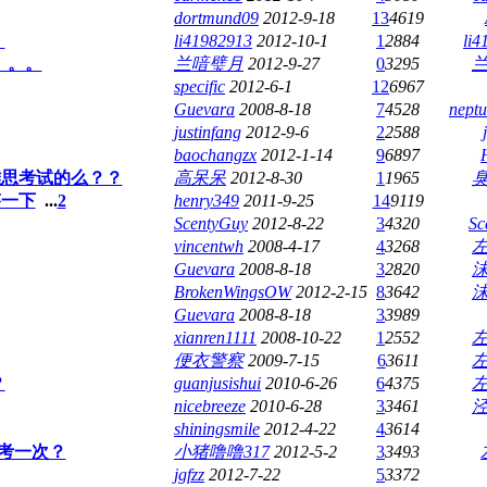
dortmund09
2012-9-18
13
4619
。
li41982913
2012-10-1
1
2884
li4
。。。
兰喑璧月
2012-9-27
0
3295
specific
2012-6-1
12
6967
Guevara
2008-8-18
7
4528
nept
justinfang
2012-9-6
2
2588
baochangzx
2012-1-14
9
6897
雅思考试的么？？
高呆呆
2012-8-30
1
1965
臭
答一下
...
2
henry349
2011-9-25
14
9119
ScentyGuy
2012-8-22
3
4320
Sc
vincentwh
2008-4-17
4
3268
Guevara
2008-8-18
3
2820
BrokenWingsOW
2012-2-15
8
3642
Guevara
2008-8-18
3
3989
xianren1111
2008-10-22
1
2552
便衣警察
2009-7-15
6
3611
？
guanjusishui
2010-6-26
6
4375
nicebreeze
2010-6-28
3
3461
shiningsmile
2012-4-22
4
3614
考一次？
小猪噜噜317
2012-5-2
3
3493
jgfzz
2012-7-22
5
3372