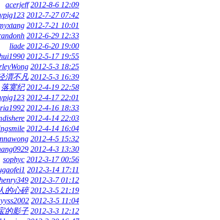
acerjeff
2012-8-6 12:09
ypig123
2012-7-27 07:42
myxtang
2012-7-21 10:01
randonh
2012-6-29 12:33
liade
2012-6-20 19:00
hui1990
2012-5-17 19:55
rleyWong
2012-5-3 18:25
泾渭不凡
2012-5-3 16:39
落寞纪
2012-4-19 22:58
ypig123
2012-4-17 22:01
oria1992
2012-4-16 18:33
mdishere
2012-4-14 22:03
ingsmile
2012-4-14 16:04
ennawong
2012-4-5 15:32
hang0929
2012-4-3 13:30
sophyc
2012-3-17 00:56
ugaofei1
2012-3-14 17:11
henry349
2012-3-7 01:12
人的心碎
2012-3-5 21:19
yyss2002
2012-3-5 11:04
宝的影子
2012-3-3 12:12