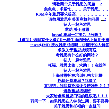
请教两个关于雅思的问题
...
2
急急急，求帮忙。。。关于雅思。。
RSM今年雅思要求提高。。。。。。。。
请教用雅思申美国商校的问题
...
2
征人一起考雅思
求助-关于雅思
insead 雅思一定要7。5分吗？
【求问】请问有什么像CD一样牛逼的网站上适用于
insead,IMD 接收雅思成绩吗，求懂行的人解
求教关于雅思成绩寄送
考雅思有什么好的网站？
征人一起考雅思
托福、雅思比较，求助！！在线等
征人一起考雅思
上海雅思托福培训机构大比拼
托福还是雅思？犹豫了
甚纠结，到底是托福还是转雅思？？
请教雅思培训班
大家给点练雅思口语的建议吧！！！
弱问一下，如果雅思在入学前过期，要不要再
关于雅思和托福的一点疑问