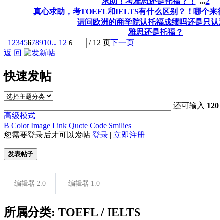
求助！考雅思还是托福？！
...
2
真心求助，考TOEFL和IELTS有什么区别？！哪个
请问欧洲的商学院认托福成绩吗还是只认
雅思还是托福？
1
2
3
4
5
6
7
8
9
10
... 12
/ 12 页
下一页
返 回
快速发帖
还可输入
120
高级模式
B
Color
Image
Link
Quote
Code
Smilies
您需要登录后才可以发帖
登录
|
立即注册
发表帖子
编辑器 2.0
编辑器 1.0
所属分类: TOEFL / IELTS