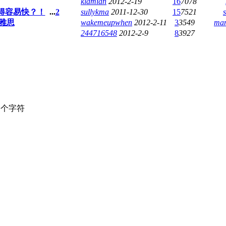
klamian
2012-2-19
16
7078
来得容易快？！
...
2
sullykma
2011-12-30
15
7521
雅思
wakemeupwhen
2012-2-11
3
3549
ma
244716548
2012-2-9
8
3927
个字符