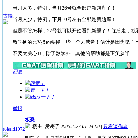
当月人多，特例，当月26号就全部是新题库了！
古镯
当月人少，特例，下月10号左右全部是新题库！
但是不管怎样，22号就可以开始看到新题了！往后走，就
数学换的比V换的要慢一些，个人感觉！估计是因为鬼子
不要太关心JJ，除了数学外，其他的帮助都是正负参半！
回复
同意！
看一下！
Mark一下！
举报
板凳
楼主
|
发表于 2005-1-27 01:24:00
|
只看该作者
roland1972
明白了，我是看到现在，2月25—28之间的报的人