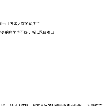
看当月考试人数的多少了！
本身的数学也不好，所以题目难出！
特别多，所以才怀疑，是不是这段时间最有机会碰到jj。对我而言，