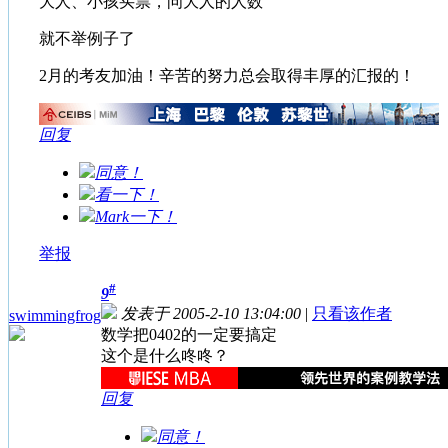
大人、小孩买票，问大人的人数
就不举例子了
2月的考友加油！辛苦的努力总会取得丰厚的汇报的！
回复
同意！
看一下！
Mark一下！
举报
#
9
发表于 2005-2-10 13:04:00
|
只看该作者
swimmingfrog
数学把0402的一定要搞定
这个是什么咚咚？
回复
同意！