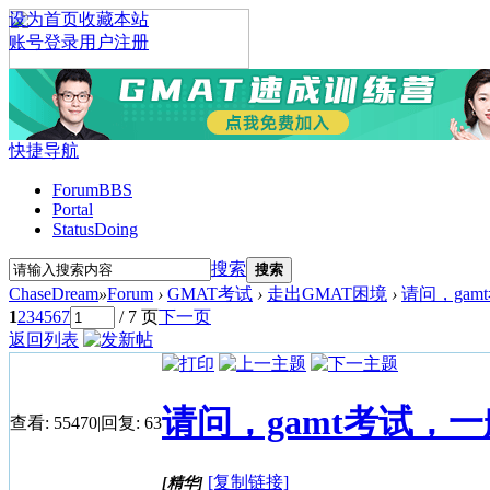
设为首页
收藏本站
账号登录
用户注册
快捷导航
Forum
BBS
Portal
Status
Doing
搜索
搜索
ChaseDream
»
Forum
›
GMAT考试
›
走出GMAT困境
›
请问，ga
1
2
3
4
5
6
7
/ 7 页
下一页
返回列表
请问，gamt考试，
查看:
55470
|
回复:
63
[复制链接]
[精华]