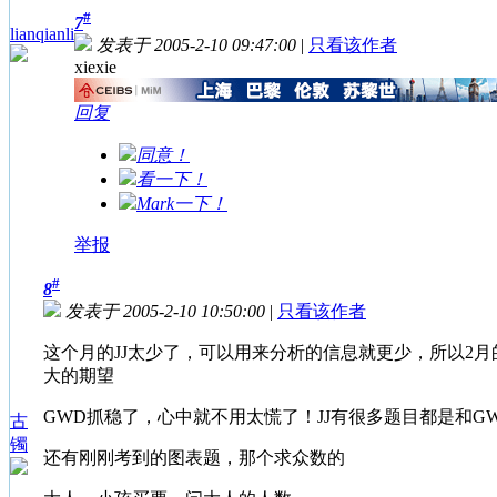
#
7
lianqianli
发表于 2005-2-10 09:47:00
|
只看该作者
xiexie
回复
同意！
看一下！
Mark一下！
举报
#
8
发表于 2005-2-10 10:50:00
|
只看该作者
这个月的JJ太少了，可以用来分析的信息就更少，所以2月
大的期望
GWD抓稳了，心中就不用太慌了！JJ有很多题目都是和GWD
古
镯
还有刚刚考到的图表题，那个求众数的