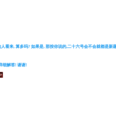
看来, 算多吗? 如果是, 那按你说的,二十六号会不会就都是新题啦?
请详细解答! 谢谢!