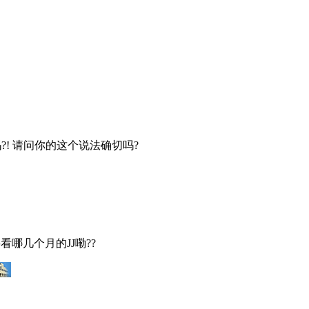
?! 请问你的这个说法确切吗?
看哪几个月的JJ嘞??