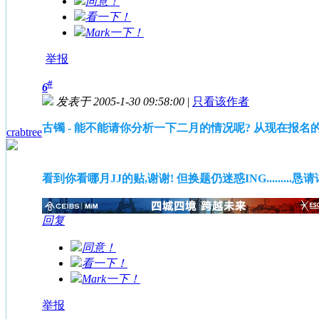
同意！
看一下！
Mark一下！
举报
#
6
发表于 2005-1-30 09:58:00
|
只看该作者
古镯 - 能不能请你分析一下二月的情况呢? 从现在报名的人
crabtree
看到你看哪月JJ的贴,谢谢! 但换题仍迷惑ING.........恳
回复
同意！
看一下！
Mark一下！
举报