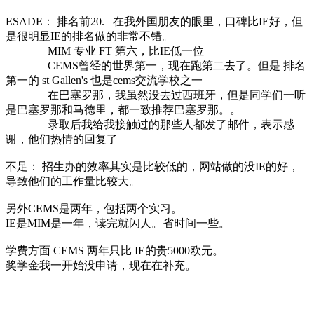
ESADE： 排名前20. 在我外国朋友的眼里，口碑比IE好，但
是很明显IE的排名做的非常不错。
MIM 专业 FT 第六，比IE低一位
CEMS曾经的世界第一，现在跑第二去了。但是 排名
第一的 st Gallen's 也是cems交流学校之一
在巴塞罗那，我虽然没去过西班牙，但是同学们一听
是巴塞罗那和马德里，都一致推荐巴塞罗那。。
录取后我给我接触过的那些人都发了邮件，表示感
谢，他们热情的回复了
不足： 招生办的效率其实是比较低的，网站做的没IE的好，
导致他们的工作量比较大。
另外CEMS是两年，包括两个实习。
IE是MIM是一年，读完就闪人。省时间一些。
学费方面 CEMS 两年只比 IE的贵5000欧元。
奖学金我一开始没申请，现在在补充。