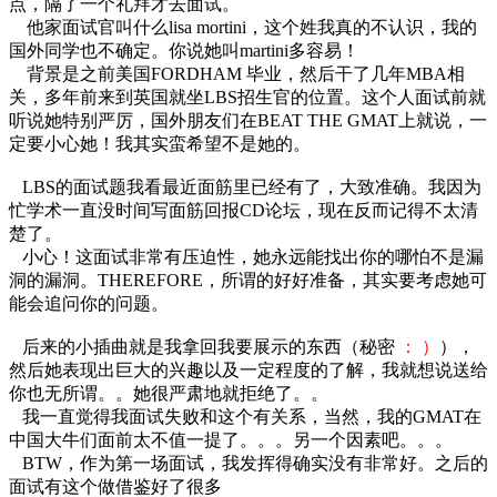
点，隔了一个礼拜才去面试。
他家面试官叫什么lisa mortini，这个姓我真的不认识，我的
国外同学也不确定。你说她叫martini多容易！
背景是之前美国FORDHAM 毕业，然后干了几年MBA相
关，多年前来到英国就坐LBS招生官的位置。这个人面试前就
听说她特别严厉，国外朋友们在BEAT THE GMAT上就说，一
定要小心她！我其实蛮希望不是她的。
LBS的面试题我看最近面筋里已经有了，大致准确。我因为
忙学术一直没时间写面筋回报CD论坛，现在反而记得不太清
楚了。
小心！这面试非常有压迫性，她永远能找出你的哪怕不是漏
洞的漏洞。THEREFORE，所谓的好好准备，其实要考虑她可
能会追问你的问题。
后来的小插曲就是我拿回我要展示的东西（秘密
： ）
），
然后她表现出巨大的兴趣以及一定程度的了解，我就想说送给
你也无所谓。。她很严肃地就拒绝了。。
我一直觉得我面试失败和这个有关系，当然，我的GMAT在
中国大牛们面前太不值一提了。。。另一个因素吧。。。
BTW，作为第一场面试，我发挥得确实没有非常好。之后的
面试有这个做借鉴好了很多