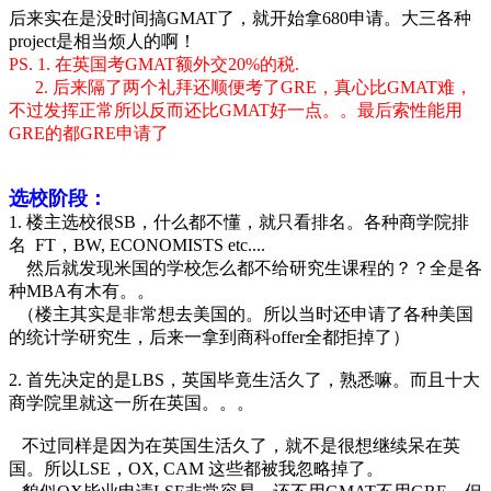
后来实在是没时间搞GMAT了，就开始拿680申请。大三各种
project是相当烦人的啊！
PS. 1. 在英国考GMAT额外交20%的税.
2. 后来隔了两个礼拜还顺便考了GRE，真心比GMAT难，
不过发挥正常所以反而还比GMAT好一点。。最后索性能用
GRE的都GRE申请了
选校阶段：
1. 楼主选校很SB，什么都不懂，就只看排名。各种商学院排
名 FT，BW, ECONOMISTS etc....
然后就发现米国的学校怎么都不给研究生课程的？？全是各
种MBA有木有。。
（楼主其实是非常想去美国的。所以当时还申请了各种美国
的统计学研究生，后来一拿到商科offer全都拒掉了）
2. 首先决定的是LBS，英国毕竟生活久了，熟悉嘛。而且十大
商学院里就这一所在英国。。。
不过同样是因为在英国生活久了，就不是很想继续呆在英
国。所以LSE，OX, CAM 这些都被我忽略掉了。