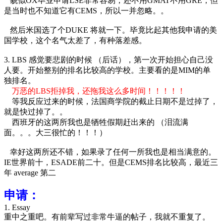
貌似OX毕业申请LSE非常容易，还不用GMAT不用GRE，但
是当时也不知道它有CEMS，所以一并忽略。。
然后米国选了个DUKE 将就一下。毕竟比起其他我申请的美
国学校，这个名气太差了，有种落差感。
3. LBS 感觉要悲剧的时候 （后话），第一次开始担心自己没
人要。开始整别的排名比较高的学校。主要看的是MIM的单
独排名。
万恶的LBS拒掉我，还拖我这么多时间！！！！！
等我反应过来的时候，法国商学院的截止日期不是过掉了，
就是快过掉了。。
西班牙的这两所我也是牺牲假期赶出来的 （
泪流满
面。。。大三很忙的！！！）
幸好这两所还不错，如果录了任何一所我也是相当满意的。
IE世界前十，ESADE前二十。但是CEMS排名比较高，最近三
年 average 第二
申请：
1. Essay
重中之重吧。有前辈写过非常牛逼的帖子，我就不重复了。