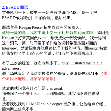
2. ESADE 面试
首先说明一下，楼主一开始没有申请CEMS。 我一度把
ESADE作为我心目中的保底，然后冲IE。
面试官是 Keegan Pierce, 招生办欧洲区负责人。
值得一提的是，我才申请上交一个礼拜就拿到面试哦！
原因是
Keegan正好来英国做event，顺便接受一部分面试。我一得到
这个消息，第一时间发了邮件给他说我希望能面对面的
Interview。然后招生办就迅速处理了我的申请。而keegan特意
给我安排了早上8点30的面试，他1点的飞机回西班牙。
有了上次的经验，这次老练多了。fully illustrated my unique
advantages。
他当场就肯定了我对学校潜在的价值，邀请我去ESADE （
这
个原因不能说，哇哈哈哈哈哈
）
然后他就问我有什么问题，as usual。
我先问了一个关于brand name的问题。其实我不是特别满
意。。
接着我说我对CEMS和double degree 感兴趣，让他给点介绍，
因为网上信息不多。