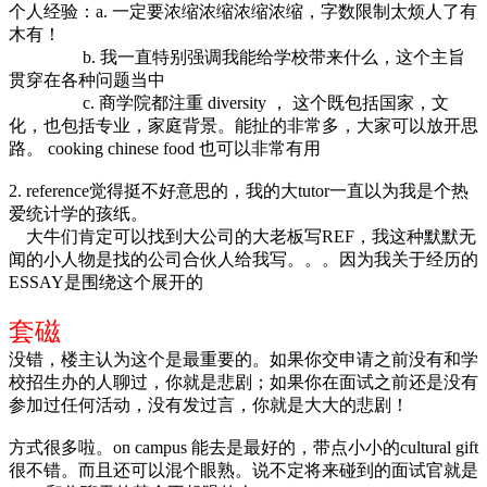
个人经验：a. 一定要浓缩浓缩浓缩浓缩，字数限制太烦人了有
木有！
b. 我一直特别强调我能给学校带来什么，这个主旨
贯穿在各种问题当中
c. 商学院都注重 diversity ， 这个既包括国家，文
化，也包括专业，家庭背景。能扯的非常多，大家可以放开思
路。 cooking chinese food 也可以非常有用
2. reference觉得挺不好意思的，我的大tutor一直以为我是个热
爱统计学的孩纸。
大牛们肯定可以找到大公司的大老板写REF，我这种默默无
闻的小人物是找的公司合伙人给我写。。。因为我关于经历的
ESSAY是围绕这个展开的
套磁
没错，楼主认为这个是最重要的。如果你交申请之前没有和学
校招生办的人聊过，你就是悲剧；如果你在面试之前还是没有
参加过任何活动，没有发过言，你就是大大的悲剧！
方式很多啦。on campus 能去是最好的，带点小小的cultural gift
很不错。而且还可以混个眼熟。说不定将来碰到的面试官就是