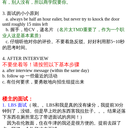
有，别人没有，所以商学院要你。
3. 面试的小小原则
a. always be half an hour ealier, but never try to knock the door
until roughly 15 mins left
b. 握手，给CV，递名片 （
名片太TMD重要了，作为一个职
业人这是基本素质
）
c. 仔细听他对你的评价。不要着急反驳。好好利用那5~10秒
的思考时间。
4. AFTER INTERVIEW
不要坐着等！请按照以下基本步骤
a. after interview message (within the same day)
b. follow up 一些最近的活动
c. 有任何要求，要勇敢地向招生组提出来
楼主的面试：
1. LBS 面试
（ 唉。。LBS和我是真的没有缘分，我提前30分
钟到了，没错。但是早上吃的东西害我拉肚子。。。结果还落
下东西在厕所里忘了带进面试的房间！）
因为在伦敦面，住在牛津的我还是很方便的。提前去踩了