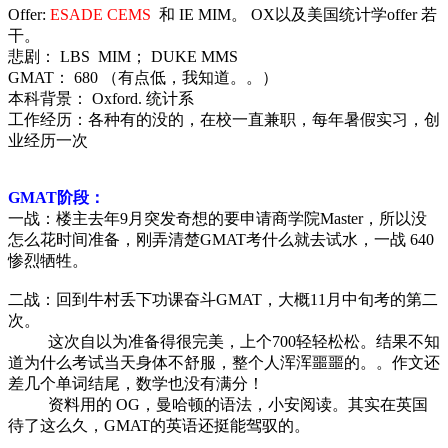
Offer:
ESADE CEMS
和
IE MIM
。 OX以及美国统计学offer 若
干。
悲剧： LBS MIM； DUKE MMS
GMAT： 680 （有点低，我知道。。）
本科背景： Oxford. 统计系
工作经历：各种有的没的，在校一直兼职，每年暑假实习，创
业经历一次
GMAT阶段：
一战：楼主去年9月突发奇想的要申请商学院Master，所以没
怎么花时间准备，刚弄清楚GMAT考什么就去试水，一战 640
惨烈牺牲。
二战：回到牛村丢下功课奋斗GMAT，大概11月中旬考的第二
次。
这次自以为准备得很完美，上个700轻轻松松。结果不知
道为什么考试当天身体不舒服，整个人浑浑噩噩的。。作文还
差几个单词结尾，数学也没有满分！
资料用的 OG，曼哈顿的语法，小安阅读。其实在英国
待了这么久，GMAT的英语还挺能驾驭的。