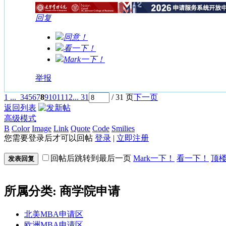
回复
同意！
看一下！
Mark一下！
举报
1 ...
3
4
5
6
7
8
9
10
11
12
... 31
/ 31 页
下一页
返回列表
高级模式
B
Color
Image
Link
Quote
Code
Smilies
您需要登录后才可以回帖
登录
|
立即注册
回帖后跳转到最后一页
Mark一下！
看一下！
顶
发表回复
所属分类: 商学院申请
北美MBA申请区
欧洲MBA申请区