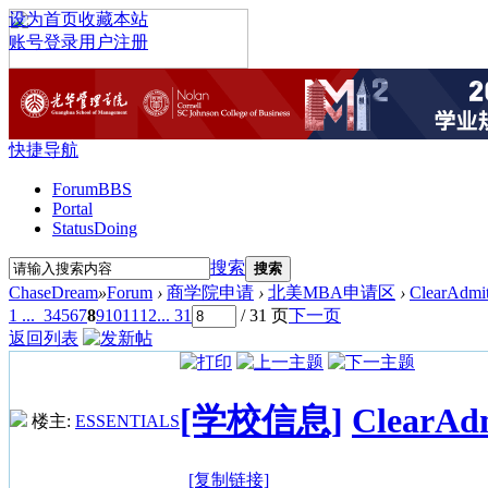
设为首页
收藏本站
账号登录
用户注册
快捷导航
Forum
BBS
Portal
Status
Doing
搜索
搜索
ChaseDream
»
Forum
›
商学院申请
›
北美MBA申请区
›
ClearA
1 ...
3
4
5
6
7
8
9
10
11
12
... 31
/ 31 页
下一页
返回列表
[学校信息]
Clear
楼主:
ESSENTIALS
[复制链接]