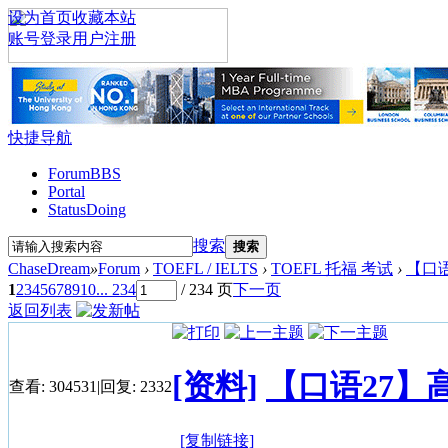
设为首页
收藏本站
账号登录
用户注册
快捷导航
Forum
BBS
Portal
Status
Doing
搜索
搜索
ChaseDream
»
Forum
›
TOEFL / IELTS
›
TOEFL 托福 考试
›
【口语
1
2
3
4
5
6
7
8
9
10
... 234
/ 234 页
下一页
返回列表
[资料]
【口语27
查看:
304531
|
回复:
2332
[复制链接]