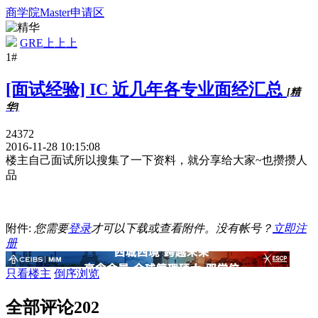
商学院Master申请区
GRE上上上
1#
[面试经验] IC 近几年各专业面经汇总
[精
华]
24372
2016-11-28 10:15:08
楼主自己面试所以搜集了一下资料，就分享给大家~也攒攒人
品
附件:
您需要
登录
才可以下载或查看附件。没有帐号？
立即注
册
只看楼主
倒序浏览
全部评论
202