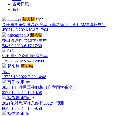
备考日记
资料
llllllllllea
新人帖
精华
关于雅思全科备考的分享（非常详细，会后续继续补充）
45871
46
2024-10-17 17:04
fishcatcher10
新人帖
找口语语伴 希望在7左右
5446
0
2023-6-17 17:30
0+3
迟到很久的雅思心得分享
13567
5
2022-3-20 20:00
起来嗨
新人帖
深圳
13775
10
2022-3-20 14:48
写作老师Tim
2022.1.15雅思写作解析（自学同学来拿）
8578
1
2022-1-15 16:58
写作老师Tim
图
2021年雅思写作总结和2022年预测
8643
1
2022-1-13 09:58
写作老师Tim