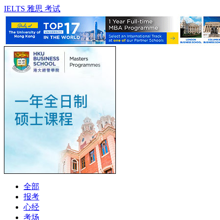
IELTS 雅思 考试
全部
报考
心经
考场