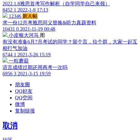
2022.1.8雅思首考写作解析（自学同学自己来领）
8452
1
2022-1-9 17:13
12346
新人帖
求一份12月考雅思同义替换&听力真题资料
10431
0
2021-11-19 00:48
小皮猴大河马
图
有没有准备6月7月考试的同学？留个言，拉个群，大家一起互
相打气加油
6744
1
2021-3-26 15:19
一粒蘑菇
语言成绩过期还用再考一次吗
6956
3
2021-3-15 19:59
朋友圈
QQ好友
QQ空间
微博
复制链接
取消
社区