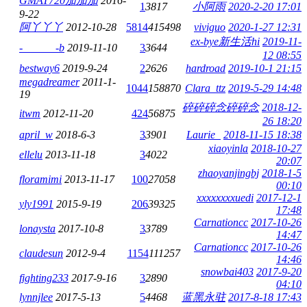
GMAT720加加加
2016-
1
3817
小阿雨
2020-2-20 17:01
9-22
阿丫丫丫
2012-10-28
5814
415498
viviguo
2020-1-27 12:31
ex-bye新生活hi
2019-11-
-______-b
2019-11-10
3
3644
12 08:55
bestway6
2019-9-24
2
2626
hardroad
2019-10-1 21:15
megadreamer
2011-1-
1044
158870
Clara_ttz
2019-5-29 14:48
19
碎碎碎念碎碎念
2018-12-
itwm
2012-11-20
424
56875
26 18:20
april_w
2018-6-3
3
3901
Laurie_
2018-11-15 18:38
xiaoyinla
2018-10-27
ellelu
2013-11-18
3
4022
20:07
zhaoyanjingbj
2018-1-5
floramimi
2013-11-17
100
27058
00:10
xxxxxxxxuedi
2017-12-1
yly1991
2015-9-19
206
39325
17:48
Carnationcc
2017-10-26
lonaysta
2017-10-8
3
3789
14:47
Carnationcc
2017-10-26
claudesun
2012-9-4
1154
111257
14:46
snowbai403
2017-9-20
fighting233
2017-9-16
3
2890
04:10
lynnjlee
2017-5-13
5
4468
蓝黑永驻
2017-8-18 17:43