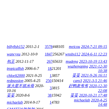
billyfish152
2011-2-1
3578
448105
meicou
2024-7-21 09:15
wancyxu
2012-10-9
1847
256267
wnsbs112
2024-6-11 12:23
包王
2012-11-17
267
65633
mudeng
2023-10-19 13:43
wuzhengping
2021-12-30
tropicalfish
2006-6-7
18
21201
10:38
妥妥
2021-9-26 16:11
chloeli2000
2021-9-25
1
3857
redpassion
2005-4-25
250
150414
caro3
2021-3-5 21:46
派大星不抓水母
2020-
赶鸭老爷爷
2020-12-30
3
3815
10-16
22:08
妥妥
2020-8-6
38
15942
妥妥
2020-10-21 17:48
michaelab
2020-4-25
michaelab
2014-9-17
1
4783
14:48