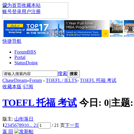
设为首页
收藏本站
账号登录
用户注册
快捷导航
Forum
BBS
Portal
Status
Doing
搜索
搜索
ChaseDream
»
Forum
›
TOEFL / IELTS
›
TOEFL 托福 考试
收藏本版
|
订阅
TOEFL 托福 考试
今日:
0
|
主题
版主:
山衔落日
1
2
3
4
5
6
7
8
9
10
... 21
/ 21 页
下一页
返 回