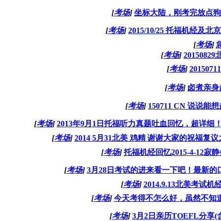
[
考场
]
坐标大陆，刚考完放点狗
[
考场
]
2015/10/25 托福机经
[
考场
]
[
考场
]
201508
[
考场
]
20150
[
考场
]
卤煮亲身
[
考场
]
150711 CN 说
[
考场
]
2013年9月1日托福听力真题吐血回忆，超详细
[
考场
]
2014 5月31北美 鸡精 谢谢大家的祝福复
[
考场
]
托福机经回忆2015-4-12
[
考场
]
3月28日考试的进来看一下吧！最新的
[
考场
]
2014.9.13北美考试
[
考场
]
今天考得不怎么好，虽然不知道
[
考场
]
3月2日亲历TOEFL分享(含ji