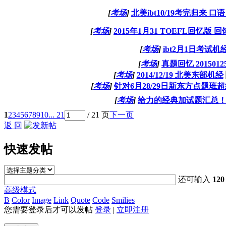
[
考场
]
北美ibt10/19考完归来 口
[
考场
]
2015年1月31 TOEFL回忆版 回
[
考场
]
ibt2月1日考试
[
考场
]
真题回忆 2015012
[
考场
]
2014/12/19 北美东部机经
[
考场
]
针对6月28/29日新东方点题班
[
考场
]
给力的经典加试题汇总！
1
2
3
4
5
6
7
8
9
10
... 21
/ 21 页
下一页
返 回
快速发帖
还可输入
120
高级模式
B
Color
Image
Link
Quote
Code
Smilies
您需要登录后才可以发帖
登录
|
立即注册