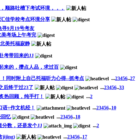
，顺路吐槽下考试环境，，，
及北京汇佳学校考点环境分享
急寻9月19号考友
29北美考场上午考完
711北美托福寂静
赴考带回来的JJ
说能想起来的，攒点人品，求过百
！！同时附上自己托福听力心得--抓考点
...
2
3
4
5
6
..
27
议之后终于过23了
...
2
3
4
5
6
..
33
寂静炙热回顾，纯手打！
...
2
口语+作文机经！
...
2
3
4
5
6
..
10
机经回忆
...
2
3
4
5
6
..
18
分数，还是发个JJ
...
2
jing)
...
2
3
4
5
6
..
17