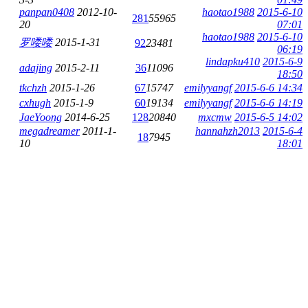
panpan0408
2012-10-
haotao1988
2015-6-10
281
55965
20
07:01
haotao1988
2015-6-10
罗喽喽
2015-1-31
92
23481
06:19
lindapku410
2015-6-9
adajing
2015-2-11
36
11096
18:50
tkchzh
2015-1-26
67
15747
emilyyangf
2015-6-6 14:34
cxhugh
2015-1-9
60
19134
emilyyangf
2015-6-6 14:19
JaeYoong
2014-6-25
128
20840
mxcmw
2015-6-5 14:02
megadreamer
2011-1-
hannahzh2013
2015-6-4
18
7945
10
18:01