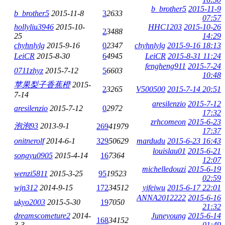
b_brother5
2015-11-9
b_brother5
2015-11-8
3
2633
07:57
hollyliu3946
2015-10-
HHC1203
2015-10-26
2
3488
25
14:29
chyhnlylg
2015-9-16
0
2347
chyhnlylg
2015-9-16 18:13
LeiCR
2015-8-30
6
4945
LeiCR
2015-8-31 11:24
fengheng911
2015-7-24
0711zhyz
2015-7-12
5
6603
10:48
苹果梨子香蕉橙
2015-
2
3265
V500500
2015-7-14 20:51
7-14
aresilenzio
2015-7-12
aresilenzio
2015-7-12
0
2972
17:32
zrhcomeon
2015-6-23
泡泡93
2013-9-1
269
41979
17:37
onitnerolf
2014-6-1
329
50629
mardudu
2015-6-23 16:43
louislau01
2015-6-21
songyu0905
2015-4-14
16
7364
12:07
michelledouzi
2015-6-19
wenzi5811
2015-3-25
95
19523
02:59
wjn312
2014-9-15
172
34512
yifeiwu
2015-6-17 22:01
ANNA2012222
2015-6-16
ukyo2003
2015-5-30
19
7050
21:32
dreamscometure2
2014-
Juneyoung
2015-6-14
168
34152
3-3
01:49