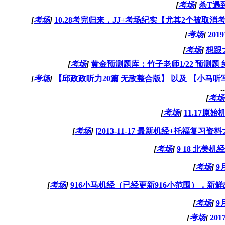
[
考场
]
杀T遇
[
考场
]
10.28考完归来，JJ+考场纪实【尤其2个被取消考
[
考场
]
201
[
考场
]
想跟
[
考场
]
黄金预测题库：竹子老师1/22 预测题
[
考场
]
【邱政政听力20篇 无敌整合版】 以及 【小马
..
[
考场
[
考场
]
11.17原
[
考场
]
[2013-11-17 最新机经+托福复习资料
[
考场
]
9 18 北美机
[
考场
]
9
[
考场
]
916小马机经（已经更新916小范围），新鲜
[
考场
]
9
[
考场
]
201