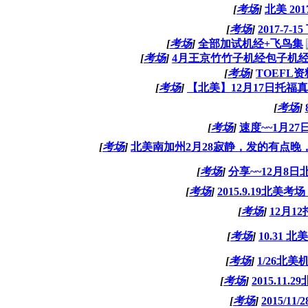
[
考场
]
北美 201
[
考场
]
2017-7-
[
考场
]
全部加试机经+飞鸟集
[
考场
]
4月王京竹竹子机经包子机
[
考场
]
TOEFL
[
考场
]
【北美】12月17日托福
[
考场
]
[
考场
]
速度~~1月2
[
考场
]
北美南加州2月28寂静，发的有点晚
[
考场
]
分享~~12月8
[
考场
]
2015.9.19北美考
[
考场
]
12月1
[
考场
]
10.31
[
考场
]
1/26北美
[
考场
]
2015.11.
[
考场
]
2015/1