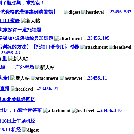
到了瓶颈期，求指点！
试资格的悲惨案例请警惕】 ...
...
2
3
4
5
6
..
582
91110 寂静
大家探讨一道托福题
 终极版+逍遥版经典加试题
...
2
3
4
5
6
..
105
听写训练的方法】【托福口语专用计时器
.
2
3
4
5
6
..
43
]
删
始机经——广外考场
大全]
...
2
3
4
5
6
..
11
经直播
...
2
3
4
5
6
..
21
月29北美机经回忆
出炉，15套全带答案
...
2
3
4
5
6
..
116
月16日上午场机经
7.5.13 机经