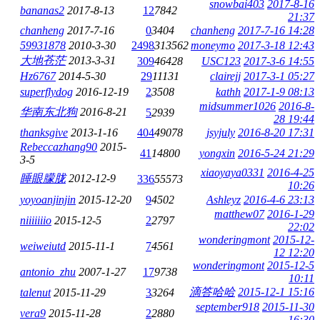
snowbai403
2017-8-16
bananas2
2017-8-13
12
7842
21:37
chanheng
2017-7-16
0
3404
chanheng
2017-7-16 14:28
59931878
2010-3-30
2498
313562
moneymo
2017-3-18 12:43
大地苍茫
2013-3-31
309
46428
USC123
2017-3-6 14:55
Hz6767
2014-5-30
29
11131
clairejj
2017-3-1 05:27
superflydog
2016-12-19
2
3508
kathh
2017-1-9 08:13
midsummer1026
2016-8-
华南东北狗
2016-8-21
5
2939
28 19:44
thanksgive
2013-1-16
404
49078
jsyjuly
2016-8-20 17:31
Rebeccazhang90
2015-
41
14800
yongxin
2016-5-24 21:29
3-5
xiaoyaya0331
2016-4-25
睡眼朦胧
2012-12-9
336
55573
10:26
yoyoanjinjin
2015-12-20
9
4502
Ashleyz
2016-4-6 23:13
matthew07
2016-1-29
niiiiiiio
2015-12-5
2
2797
22:02
wonderingmont
2015-12-
weiweiutd
2015-11-1
7
4561
12 12:20
wonderingmont
2015-12-5
antonio_zhu
2007-1-27
17
9738
10:11
滴答哈哈
2015-12-1 15:16
talenut
2015-11-29
3
3264
september918
2015-11-30
vera9
2015-11-28
2
2880
16:30