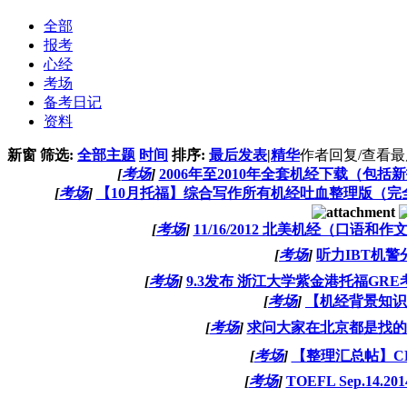
全部
报考
心经
考场
备考日记
资料
新窗
筛选:
全部主题
时间
排序:
最后发表
|
精华
作者
回复/查看
最
[
考场
]
2006年至2010年全套机经下载（包
[
考场
]
【10月托福】综合写作所有机经吐血整理版（
[
考场
]
11/16/2012 北美机经（口语
[
考场
]
听力IBT机警
[
考场
]
9.3发布 浙江大学紫金港托福GR
[
考场
]
【机经背景知识
[
考场
]
求问大家在北京都是找的
[
考场
]
【整理汇总帖】C
[
考场
]
TOEFL Sep.1