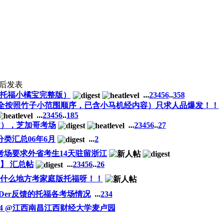
后发表
括新托福小橘宝完整版）
...
2
3
4
5
6
..
358
完全按照竹子小范围顺序，已含小马机经内容）只求人品爆发！！
...
2
3
4
5
6
..
185
和作文），芝加哥考场
...
2
3
4
5
6
..
27
分类汇总06年6月
...
2
E考场要求外省考生14天驻留浙江
】 汇总帖
...
2
3
4
5
6
..
26
什么地方考家庭版托福呀！！
Der反馈的托福各考场情况
...
2
3
4
4.2014 @江西南昌江西财经大学麦卢园