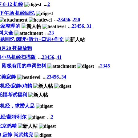
7-8-12 机经
...
2
15 下午场 机经回忆
...
2
3
4
5
6
..
250
经家整理的
...
2
3
4
5
6
..
31
资料大全
...
2
3
真题回忆 阅读+听力+口语+作文
8月20 托福放狗
7日小马机经扫描版
...
2
3
4
5
6
..
41
，附极有用的单词资料
...
2
3
4
5
日北美寂静
...
2
3
4
5
6
..
34
场 机经/寂静/鸡精
2托福考试福利
 北美机经，求攒人品
机经/蒙特利尔
...
2
29北京鸡精
1/28 寂静 尚武烤完