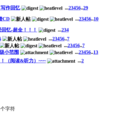
语 写作回忆
...
2
3
4
5
6
..
29
馈CD
...
2
3
4
5
6
..
10
机经回忆-超全！！！
...
2
3
4
5
...
2
3
4
5
6
..
7
...
2
3
4
5
6
..
7
超级小范围
...
2
3
4
5
6
..
13
！（阅读&听力）~~~
...
2
个字符