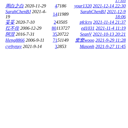
17:05
周白之白
2020-11-29
4
7186
your1320
2021-12-14 22:30
SarahChenBJ
2021-4-
SarahChenBJ
2021-12-9
14
11989
19
18:06
妥妥
2020-7-10
2
43505
pfclcrx
2021-11-14 21:37
扛不住
2006-12-29
80
113727
ed1031
2021-11-4 11:19
阿涅
2016-7-31
35
20722
SeanV
2021-10-13 20:21
Heng8866
2006-9-11
71
51149
窝窝wooo
2021-9-29 11:28
cyrhynxy
2021-9-14
3
2853
Masonh
2021-9-27 11:45