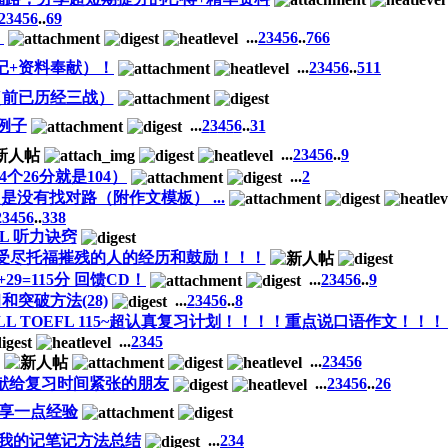
2
3
4
5
6
..
69
！
...
2
3
4
5
6
..
766
创笔记+资料奉献）！
...
2
3
4
5
6
..
511
验（前已历经三战）
例子
...
2
3
4
5
6
..
31
...
2
3
4
5
6
..
9
个26分就是104）
...
2
只是没有找对路（附作文模板） ...
2
3
4
5
6
..
338
FL 听力诀窍
一个受尽托福摧残的人的经历和鼓励！！！
29=115分 回馈CD！
...
2
3
4
5
6
..
9
和突破方法(28)
...
2
3
4
5
6
..
8
VERALL TOEFL 115~超认真复习计划！！！！重点说口语作文！！
...
2
3
4
5
...
2
3
4
5
6
--贡献给复习时间紧张的朋友
...
2
3
4
5
6
..
26
 分享一点经验
—我的记笔记方法总结
...
2
3
4