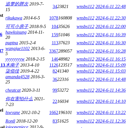
追梦的胖次
2019-7-
34
23821
wnsbs112
2024-6-11 22:48
15
rikukawa
2014-6-5
1078
160808
wnsbs112
2024-6-11 22:30
可可小房子
2018-9-5
104
35626
wnsbs112
2024-6-11 22:00
hawksisung
2014-11-
6
159
51046
wnsbs112
2024-6-11 16:39
20
puptna
2015-2-4
113
37623
wnsbs112
2024-6-11 16:30
wangjue1102
2013-6-
37
3367
289057
wnsbs112
2024-6-11 16:28
5
yyyyyyyyw
2018-2-15
146
48982
wnsbs112
2024-6-11 16:15
113
木南子
2013-4-10
1126
123517
wnsbs112
2024-6-11 15:09
柒佰佳
2019-4-22
82
41340
wnsbs112
2024-6-11 15:03
amanda4528
2016-3-
36
22316
wnsbs112
2024-6-11 14:48
25
cheatcat
2020-3-11
99
53272
wnsbs112
2024-6-11 14:36
你在害怕什么
2021-
22
16034
wnsbs112
2024-6-11 14:10
7-23
lswvane
2012-10-2
1662
196101
wnsbs112
2024-6-11 13:22
Ronβ
2018-12-20
83
51625
wnsbs112
2024-6-11 12:36
jojoonepiece
2012-9-