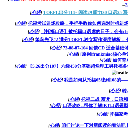
...
2
[
心经
]
TOEFL出分114~ 阅读29 听力30 口语25 写
[
心经
]
托福考试进场攻略，手把手教你如何选对时机进场
[
心经
]
【托福口语】被托福口语虐的日子，会有ch
[
心经
]
笨鸟先飞#2 满分TOEFL独立写作深度解析，
[
心经
]
73-88-87-104 回馈CD 适
[
心经
]
[原创]frankmiao核心单
[
心经
]
如何背
[
心经
]
【5.26出分107】六级450分基础超烂理工男托
[
心经
]
我是如何从托福65涨到108的—
[
心经
]
转
[
心经
]
托福二战 阅读，口语
[
心经
]
口语攻略--帮你了解IBT口语题
[
心经
]
托福家考
[
心经
]
咱们讨论一下对新阅读的看法吧-刚