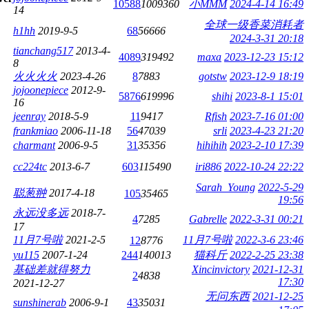
10588
1009360
小MMM
2024-4-14 16:49
14
全球一级香菜消耗者
h1hh
2019-9-5
68
56666
2024-3-31 20:18
tianchang517
2013-4-
4089
319492
maxa
2023-12-23 15:12
8
火火火火
2023-4-26
8
7883
gotstw
2023-12-9 18:19
jojoonepiece
2012-9-
5876
619996
shihi
2023-8-1 15:01
16
jeenray
2018-5-9
11
9417
Rfish
2023-7-16 01:00
frankmiao
2006-11-18
56
47039
srli
2023-4-23 21:20
charmant
2006-9-5
31
35356
hihihih
2023-2-10 17:39
cc224tc
2013-6-7
603
115490
iri886
2022-10-24 22:22
Sarah_Young
2022-5-29
聪葱翀
2017-4-18
105
35465
19:56
永远没多远
2018-7-
4
7285
Gabrelle
2022-3-31 00:21
17
11月7号啦
2021-2-5
11月7号啦
2022-3-6 23:46
12
8776
yu115
2007-1-24
244
140013
猫科斤
2022-2-25 23:38
基础差就得努力
Xincinvictory
2021-12-31
2
4838
17:30
2021-12-27
无问东西
2021-12-25
sunshinerab
2006-9-1
43
35031