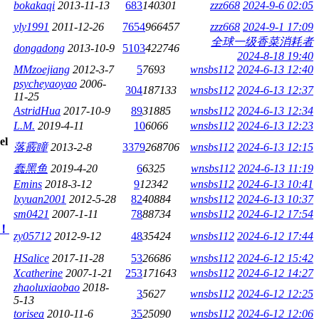
bokakaqi
2013-11-13
683
140301
zzz668
2024-9-6 02:05
yly1991
2011-12-26
7654
966457
zzz668
2024-9-1 17:09
全球一级香菜消耗者
dongadong
2013-10-9
5103
422746
2024-8-18 19:40
MMzoejiang
2012-3-7
5
7693
wnsbs112
2024-6-13 12:40
psycheyaoyao
2006-
304
187133
wnsbs112
2024-6-13 12:37
11-25
AstridHua
2017-10-9
89
31885
wnsbs112
2024-6-13 12:34
L.M.
2019-4-11
10
6066
wnsbs112
2024-6-13 12:23
落霰瞳
2013-2-8
3379
268706
wnsbs112
2024-6-13 12:15
蠢黑鱼
2019-4-20
6
6325
wnsbs112
2024-6-13 11:19
Emins
2018-3-12
9
12342
wnsbs112
2024-6-13 10:41
lxyuan2001
2012-5-28
82
40884
wnsbs112
2024-6-13 10:37
sm0421
2007-1-11
78
88734
wnsbs112
2024-6-12 17:54
！！
zy05712
2012-9-12
48
35424
wnsbs112
2024-6-12 17:44
HSalice
2017-11-28
53
26686
wnsbs112
2024-6-12 15:42
Xcatherine
2007-1-21
253
171643
wnsbs112
2024-6-12 14:27
zhaoluxiaobao
2018-
3
5627
wnsbs112
2024-6-12 12:25
5-13
torisea
2010-11-6
35
25090
wnsbs112
2024-6-12 12:06