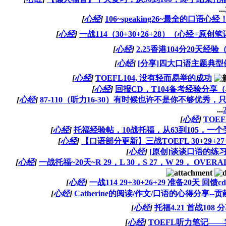
...
[
心经
]
106~speaking26~最全的口语心经
[
心经
]
一战114（30+30+26+28）（心经+原
[
心经
]
2.25香港104分20天经
[
心经
]
[分享]四大口语主题典型
[
心经
]
TOEFL104, 没有轻而易举的成功
[
心经
]
回报CD，T104备考经验分享（4
[
心经
]
87-110（听力16-30）有时候也许不是你不够优秀，
...
[
心经
]
TOE
[
心经
]
托福经验帖，10战托福，从63到105，
[
心经
]
【口语部分更新】三战TOEFL 30+29+27+
[
心经
]
[原创]谈谈口语的练习
[
心经
]
一战托福~20天~R 29，L 30，S 27，W 29， O
[
心经
]
一战114 29+30+26+29 准备20天 回馈cd
[
心经
]
Catherine的阅读/作文/口语的心得分享
[
心经
]
托福4.21 首战108
[
心经
]
TOEFL听力笔记—