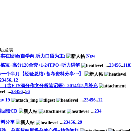
后发表
点实在经验(自学向,听力口语为主)
New
+高分120全套+1-24TPO+听力讲解
...
2
3
4
5
6
..
118
正式备考一个半月【经验总结+备考资料分享~~】
2
3
4
5
6
..
12
语18）（含ETS满分作文分析笔记等）2014年5月补充
...
2
3
4
5
6
..
56
y 19
...
2
3
4
5
6
..
12
料回馈CD
...
2
3
4
资料分享
...
2
3
4
5
6
..
29
托福路，分享超短期提分的心得+精华资料