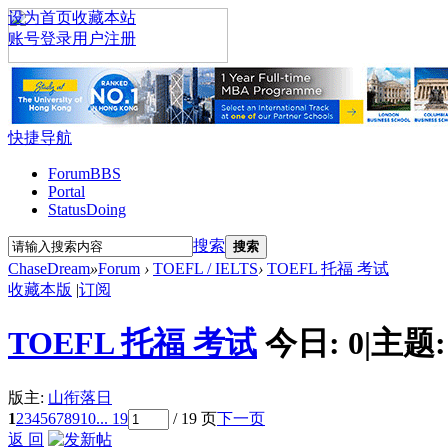
设为首页
收藏本站
账号登录
用户注册
快捷导航
Forum
BBS
Portal
Status
Doing
搜索
搜索
ChaseDream
»
Forum
›
TOEFL / IELTS
›
TOEFL 托福 考试
收藏本版
|
订阅
TOEFL 托福 考试
今日:
0
|
主题
版主:
山衔落日
1
2
3
4
5
6
7
8
9
10
... 19
/ 19 页
下一页
返 回