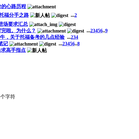
02的心路历程
7 的托福分手之路
...
2
进场要求汇总
就背完啦。为什么？
...
2
3
4
5
6
..
9
0，非牛，关于托福备考的几点经验
...
2
3
4
笔记
...
2
3
4
5
6
..
8
力求高手指点
个字符