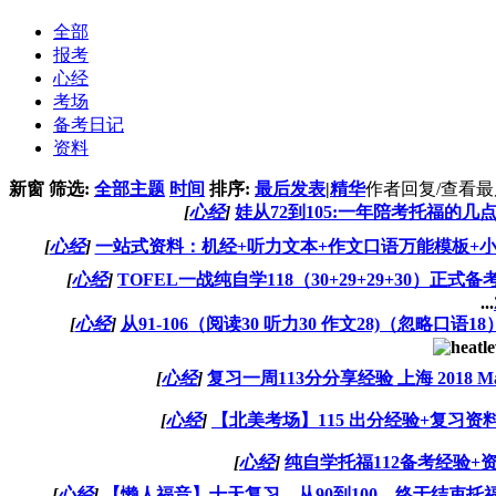
全部
报考
心经
考场
备考日记
资料
新窗
筛选:
全部主题
时间
排序:
最后发表
|
精华
作者
回复/查看
最
[
心经
]
娃从72到105:一年陪考托福的几
[
心经
]
一站式资料：机经+听力文本+作文口语万能模板+小橘宝
[
心经
]
TOFEL一战纯自学118（30+29+29+30）
...
[
心经
]
从91-106（阅读30 听力30 作文28)（忽略口
[
心经
]
复习一周113分分享经验 上海 2018 Ma
[
心经
]
【北美考场】115 出分经验+复习资
[
心经
]
纯自学托福112备考经验+
[
心经
]
【懒人福音】十天复习，从90到100，终于结束