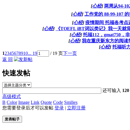
[
心经
]
两周从94-1
[
心经
]
工作党的 88-99-10
[
心经
]
疫情期间 托福各考点
[
心经
]
《TOEFL iBT词以类记》我一天
[
心经
]
托福112，gmat75
[
心经
]
我在重庆新东方的阅读
[
心经
]
托福听
1
2
3
4
5
6
7
8
9
10
... 19
/ 19 页
下一页
返 回
快速发帖
还可输入
120
高级模式
B
Color
Image
Link
Quote
Code
Smilies
您需要登录后才可以发帖
登录
|
立即注册
发表帖子