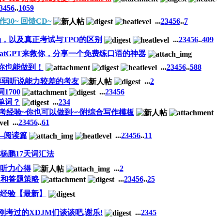
3
4
5
6
..
1059
作30~ 回馈CD~
...
2
3
4
5
6
..
7
，以及真正考试与TPO的区别
...
2
3
4
5
6
..
409
atGPT来救你，分享一个免费练口语的神器
 你也能做到！
...
2
3
4
5
6
..
588
合基础薄弱听说能力较差的考友
...
2
词1700
...
2
3
4
5
6
单词？
...
2
3
4
福备考经验~你也可以做到~~附综合写作模板
...
2
3
4
5
6
..
61
—阅读篇
...
2
3
4
5
6
..
11
-杨鹏17天词汇法
和听力心得
...
2
型和答题策略
...
2
3
4
5
6
..
25
经验【最新】
考过的XDJM们谈谈吧,谢乐!
...
2
3
4
5