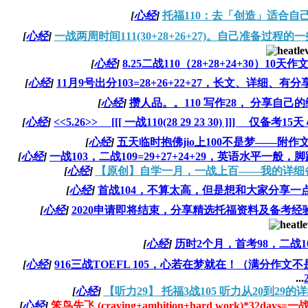
[
心经
]
托福110：去「创造」适合自
[
心经
]
一战两周时间111(30+28+26+27)。自己准备过程
[
心经
]
8.25二战110（28+28+24+30）10天作
[
心经
]
11月9号出分103=28+26+22+27，长文、详细
[
心经
]
攒人品。。110 写作28， 分享自己
[
心经
]
<<5.26>> [[[ 一战110(28 29 23 30) ]]] 仅备考1
[
心经
]
五天临时抱佛jio上100不是梦——附作文
[
心经
]
一战103，二战109=29+27+24+29，英语水平一
[
心经
]
【原创】自学一月，一战上百——我的详细
[
心经
]
首战104，不算太高，但是想和大家分享一
[
心经
]
2020申请即将结束，分享精选托福资料及备考
[
心经
]
历时2个月，首考98，二战1
[
心经
]
916三战TOEFL 105，心若在梦就在！（满分作
...
[
心经
]
【听力29】 托福3战105 听力从20到29
[
心经
]
笨鸟先飞 (craving+ambition+hard work)*32days=一