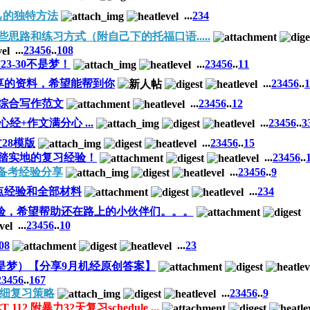
己的独特方法
...
2
3
4
的一些思路和练习方式（附自己下的托福口语.....
...
2
3
4
5
6
..
108
文23-30不是梦！
...
2
3
4
5
6
..
11
、有分享的资料，希望能帮到你
...
2
3
4
5
6
..
1
的综合写作范文
...
2
3
4
5
6
..
12
5天 心经+作文满分心 ...
...
2
3
4
5
6
..
3
28模版
...
2
3
4
5
6
..
15
般，脚踏实地的复习经验！
...
2
3
4
5
6
..
备考经验分享
...
2
3
4
5
6
..
9
点经验和全部材料
...
2
3
4
经验，希望帮助还在路上的小伙伴们。。。
...
2
3
4
5
6
..
10
08
...
2
3
文不是梦）【分享9月机经原创答案】
2
3
4
5
6
..
167
的详细复习策略
...
2
3
4
5
6
..
9
战T 112 附暴力32天复习schedule ...